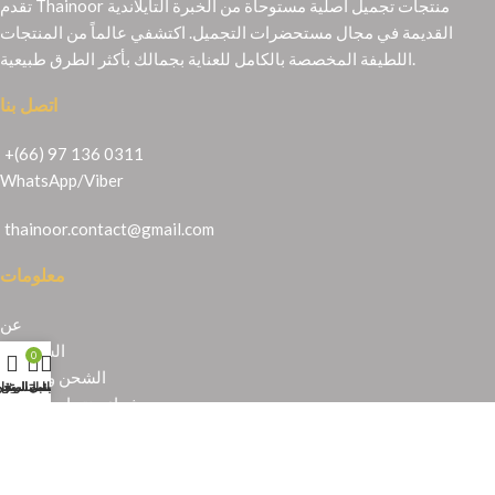
تقدم Thainoor منتجات تجميل أصلية مستوحاة من الخبرة التايلاندية
القديمة في مجال مستحضرات التجميل. اكتشفي عالماً من المنتجات
اللطيفة المخصصة بالكامل للعناية بجمالك بأكثر الطرق طبيعية.
اتصل بنا
+(66) 97 136 0311
WhatsApp
/
Viber
thainoor.contact@gmail.com
معلومات
عن
الشهادات
0
الشحن والإرجاع
حسابي
عربة التسوق
المتجر
قائمة الرغبا
شراء منتجات تايلندية