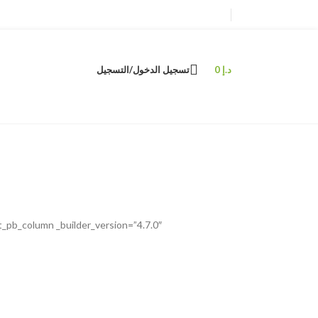
د.إ
0
تسجيل الدخول/التسجيل
t_pb_column _builder_version=”4.7.0″