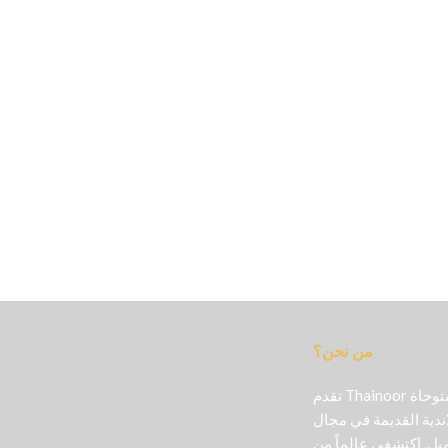
من نحن؟
تقدم Thainoor منتجات تجميل أصلية مستوحاة
اندية القديمة في مجال
ل. اكتشفي عالماً من