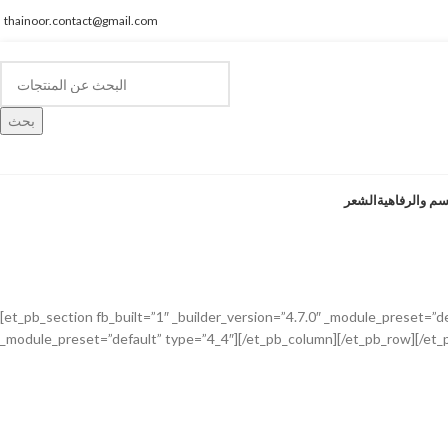
thainoor.contact@gmail.com
بحث
سم والرفاهية
الشعر
خريطة الموقع
الصفحة الرئيسية
خريطة الموقع
[et_pb_section fb_built=”1″ _builder_version=”4.7.0″ _module_preset=”d
_module_preset=”default” type=”4_4″][/et_pb_column][/et_pb_row][/et_