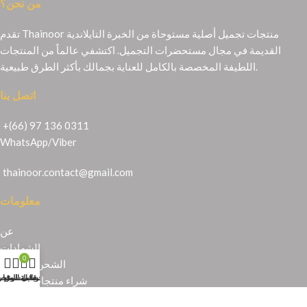
من نحن؟
تقدم Thainoor منتجات تجميل أصلية مستوحاة من الخبرة التايلاندية
القديمة في مجال مستحضرات التجميل. اكتشفي عالماً من المنتجات
اللطيفة المخصصة بالكامل للعناية بجمالك بأكثر الطرق طبيعية.
اتصل بنا
+(66) 97 136 0311
WhatsApp
/
Viber
thainoor.contact@gmail.com
معلومات
عن
الشهادات
0
الشحن والإرجاع
حسابي
عربة التسوق
المتجر
قائمة الرغبا
شراء منتجات تايلندية