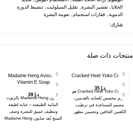
الخلايا
,
تقشير البشرة
,
تقليل السيلوليت
,
تنشيط الدورة
الدموية
,
قفازات استحمام
,
نعومة البشرة
شارك:
منتجات ذات صلة
Madame Heng Avocado
Cracked Heel Yoko Cream
Vitamin E Soap
د.إ
35
Cracked Heel Yoko Cream هو
د.إ
39
صابون Madame Heng بالزيوت
كريم مخصص للعناية بالقدمين،
النباتية الطبيعية – عناية لطيفة
مصمم للمساعدة في ترطيب
وتنظيف عميق للبشرة وصف
الكعبين الجافين وتحسين مظهر
المنتج يُعد صابون Madame Heng
التشققات. يحتوي على
بالزيوت النباتية