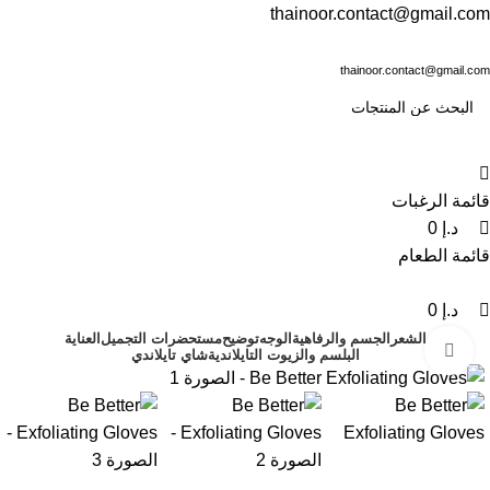
0
0
0
thainoor.contact@gmail.com
thainoor.contact@gmail.com
قائمة الرغبات
د.إ
0
قائمة الطعام
د.إ
0
الشعر
الجسم والرفاهية
الوجه
توضيح
مستحضرات التجميل
العناية
انقر للتكبير
البلسم والزيوت التايلاندية
شاي تايلاندي