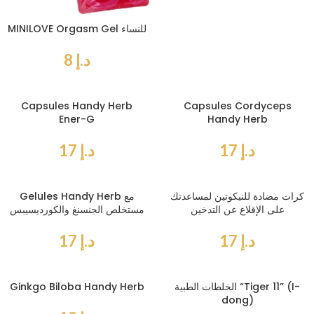
MINILOVE Orgasm Gel للنساء
د.إ
8
Capsules Handy Herb
Capsules Cordyceps
Ener-G
Handy Herb
د.إ
17
د.إ
17
كرات مضادة للنيكوتين لمساعدتك
Gelules Handy Herb مع
على الإقلاع عن التدخين
مستخلص الجنسنغ والكورديسيبس
د.إ
17
د.إ
17
الخلطات الطبية “Tiger 11” (I-
Ginkgo Biloba Handy Herb
dong)