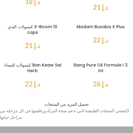
د.إ
18
د.إ
21
Madam Busaba X Plus
كبسولات الثدي X-Boom 10
caps
د.إ
22
د.إ
21
Siang Pure Oil Formule I 3
كبسولات للنساء Ban Keaw Sai
Herb
ml
د.إ
26
د.إ
22
تحميل المزيد من المنتجات
اكتشفي المنتجات الطبيعية التي تدعم صحة المرأة ورفاهيتها في كل مرحلة من
مراحل حياتها.