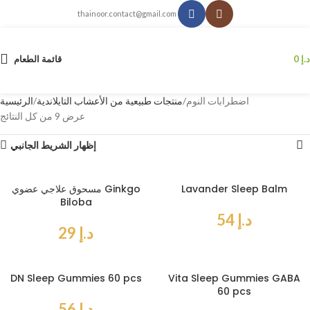
thainoor.contact@gmail.com
د.إ
0
قائمة الطعام
اضطرابات النوم
منتجات طبيعية من الأعشاب التايلاندية
الرئيسية
عرض ⁦9⁩ من كل النتائج
إظهار الشريط الجانبي
Lavander Sleep Balm
مسحوق علاجي عضوي Ginkgo
Biloba
د.إ
54
د.إ
29
DN Sleep Gummies 60 pcs
Vita Sleep Gummies GABA
60 pcs
د.إ
56