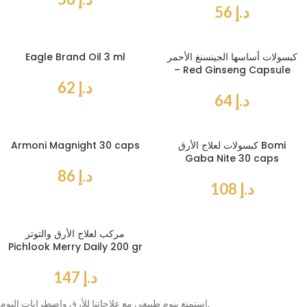
د.إ
56
كبسولات أساسها الجينسنغ الأحمر
Eagle Brand Oil 3 ml
– Red Ginseng Capsule
د.إ
62
د.إ
64
كبسولات لعلاج الأرق Bomi
Armoni Magnight 30 caps
Gaba Nite 30 caps
د.إ
86
د.إ
108
مركب لعلاج الأرق والتوتر
Pichlook Merry Daily 200 gr
د.إ
147
استمتع بنوم طبيعي مع علاجاتنا للأرق واضطرابات النوم.