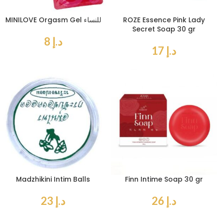
ROZE Essence Pink Lady
MINILOVE Orgasm Gel للنساء
Secret Soap 30 gr
د.إ
8
د.إ
17
Madzhikini Intim Balls
Finn Intime Soap 30 gr
د.إ
26
د.إ
23