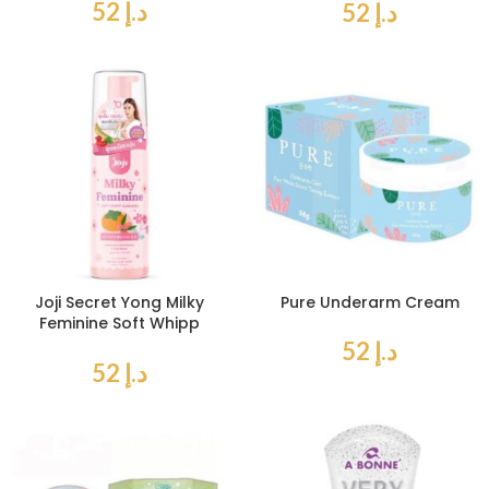
د.إ
52
د.إ
52
Joji Secret Yong Milky
Pure Underarm Cream
Feminine Soft Whipp
Cleanser 150 ml
د.إ
52
د.إ
52