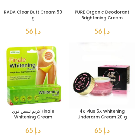
RADA Clear Butt Cream 50
PURE Organic Deodorant
g
Brightening Cream
د.إ
56
د.إ
56
4K Plus 5X Whitening
كريم تبييض قوي Finale
Whitening Cream
Underarm Cream 20 g
د.إ
65
د.إ
65