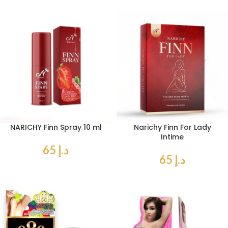
NARICHY Finn Spray 10 ml
Narichy Finn For Lady
Intime
د.إ
65
د.إ
65