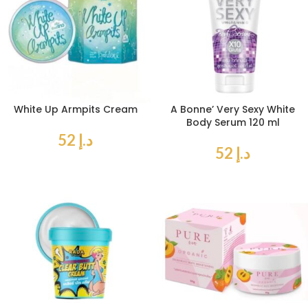
White Up Armpits Cream
A Bonne’ Very Sexy White
Body Serum 120 ml
د.إ
52
د.إ
52