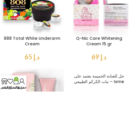
888 Total White Underarm
Q-Nic Care Whitening
Cream
Cream 15 gr
د.إ
69
د.إ
65
جل للعناية الحميمة يعتمد على
0
نبات الكركم الطبيعي – Isme
Feminine Hygiene
حسابي
عربة التسوق
قائمة الرغبات
المتجر
د.إ
74