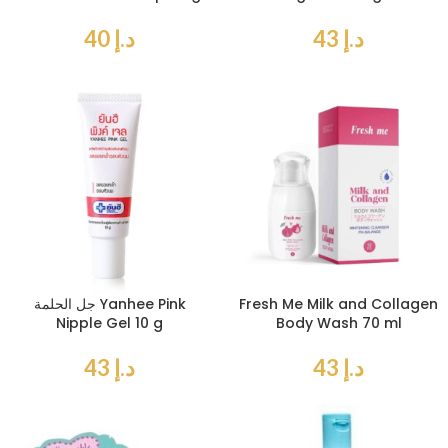
د.إ
43
د.إ
40
Fresh Me Milk and Collagen
جل الحلمة Yanhee Pink
Nipple Gel 10 g
Body Wash 70 ml
د.إ
43
د.إ
43