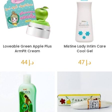
Loveable Green Apple Plus
Mistine Lady Intim Care
ArmPit Cream
Cool Gel
د.إ
47
د.إ
44