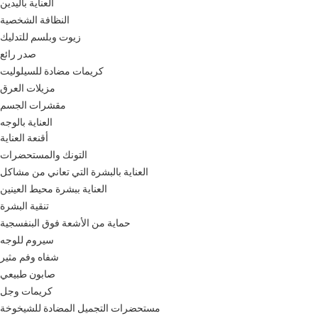
العناية باليدين
النظافة الشخصية
زيوت وبلسم للتدليك
صدر رائع
كريمات مضادة للسيلوليت
مزيلات العرق
مقشرات الجسم
العناية بالوجه
أقنعة العناية
التونك والمستحضرات
العناية بالبشرة التي تعاني من مشاكل
العناية ببشرة محيط العينين
تنقية البشرة
حماية من الأشعة فوق البنفسجية
سيروم للوجه
شفاه وفم مثير
صابون طبيعي
كريمات وجل
مستحضرات التجميل المضادة للشيخوخة