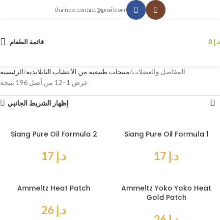
thainoor.contact@gmail.com
د.إ
0
قائمة الطعام
المفاصل والعضلات
منتجات طبيعية من الأعشاب التايلاندية
الرئيسية
عرض 1–12 من أصل 196 نتيجة
إظهار الشريط الجانبي
Siang Pure Oil Formula 2
Siang Pure Oil Formula 1
د.إ
17
د.إ
17
Ammeltz Heat Patch
Ammeltz Yoko Yoko Heat
Gold Patch
د.إ
26
د.إ
26