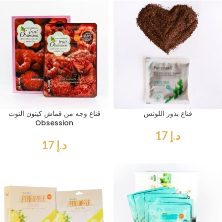
قناع بذور اللوتس
قناع وجه من قماش كيتون التوت
Obsession
د.إ
17
د.إ
17