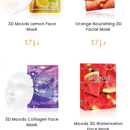
3D Moods Lemon Face
Orange Nourishing 3D
Mask
Facial Mask
د.إ
17
د.إ
17
3D Moods Collagen Face
Moods 3D Watermelon
Mask
Face Mask