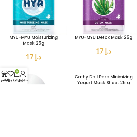
MYU-MYU Moisturizing
MYU-MYU Detox Mask 25g
Mask 25g
د.إ
17
د.إ
17
0
Cathy Doll Pore Minimizing
حسابي
عربة التسوق
قائمة الرغبات
المتجر
Yogurt Mask Sheet 25 g
د.إ
17