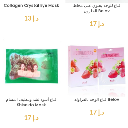
قناع للوجه يحتوي على مخاط
Collagen Crystal Eye Mask
الحلزون Belov
د.إ
13
د.إ
17
قناع الوجه بالفراولة Belov
قناع أسود لشد وتنظيف المسام
Shiseido Mask
د.إ
17
د.إ
17