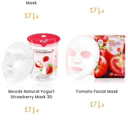
Mask
د.إ
17
د.إ
17
Moods Natural Yogurt
Tomato Facial Mask
Strawberry Mask 3D
د.إ
17
د.إ
17