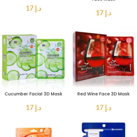
د.إ
17
د.إ
17
Cucumber Facial 3D Mask
Red Wine Face 3D Mask
د.إ
17
د.إ
17