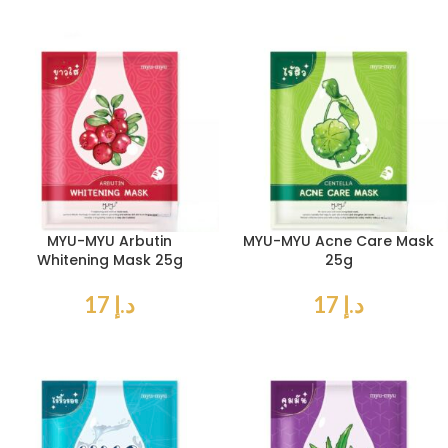
MYU-MYU Arbutin
MYU-MYU Acne Care Mask
Whitening Mask 25g
25g
د.إ
17
د.إ
17