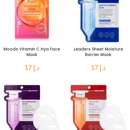
Moods Vitamin C Hya Face
Leaders Sheet Moisture
Mask
Barrier Mask
د.إ
17
د.إ
17