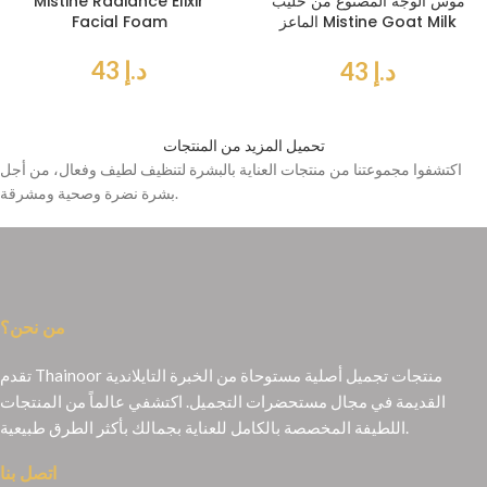
موس الوجه المصنوع من حليب
Mistine Radiance Elixir
الماعز Mistine Goat Milk
Facial Foam
Facial Foam
د.إ
43
د.إ
43
تحميل المزيد من المنتجات
اكتشفوا مجموعتنا من منتجات العناية بالبشرة لتنظيف لطيف وفعال، من أجل
بشرة نضرة وصحية ومشرقة.
من نحن؟
تقدم Thainoor منتجات تجميل أصلية مستوحاة من الخبرة التايلاندية
القديمة في مجال مستحضرات التجميل. اكتشفي عالماً من المنتجات
اللطيفة المخصصة بالكامل للعناية بجمالك بأكثر الطرق طبيعية.
اتصل بنا