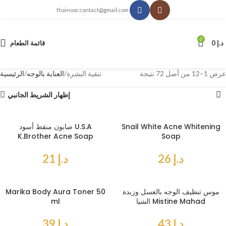
thainoor.contact@gmail.com
0
د.إ
0
قائمة الطعام
عرض 1–12 من أصل 72 نتيجة
تنقية البشرة
العناية بالوجه
الرئيسية
إظهار الشريط الجانبي
Snail White Acne Whitening
صابون منقط أسود U.S.A
K.Brother Acne Soap
Soap
د.إ
26
د.إ
21
موس تنظيف الوجه بالعسل وزبدة
Marika Body Aura Toner 50
الشيا Mistine Mahad
ml
د.إ
43
د.إ
39