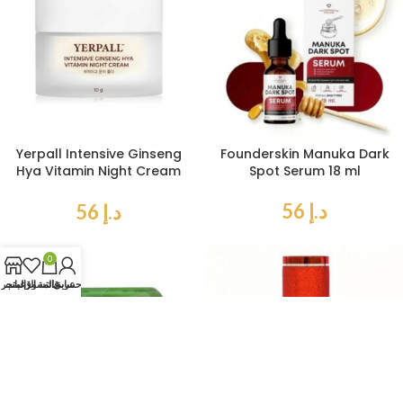
Yerpall Intensive Ginseng
Founderskin Manuka Dark
Hya Vitamin Night Cream
Spot Serum 18 ml
10 gr
د.إ
56
د.إ
56
0
حسابي
عربة التسوق
قائمة الرغبات
المتجر