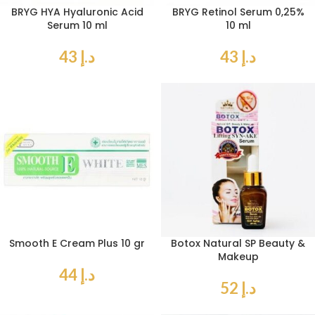
BRYG HYA Hyaluronic Acid
BRYG Retinol Serum 0,25%
Serum 10 ml
10 ml
د.إ
43
د.إ
43
Smooth E Cream Plus 10 gr
Botox Natural SP Beauty &
Makeup
د.إ
44
د.إ
52