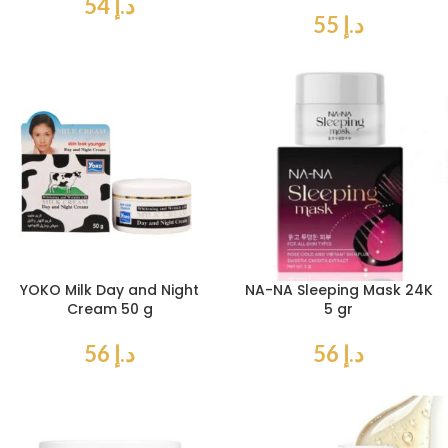
د.إ
54
د.إ
55
YOKO Milk Day and Night
NA-NA Sleeping Mask 24K
Cream 50 g
5 gr
د.إ
56
د.إ
56