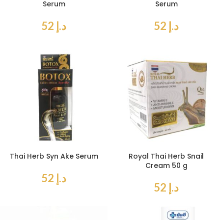
Serum
Serum
د.إ
52
د.إ
52
Thai Herb Syn Ake Serum
Royal Thai Herb Snail
Cream 50 g
د.إ
52
د.إ
52