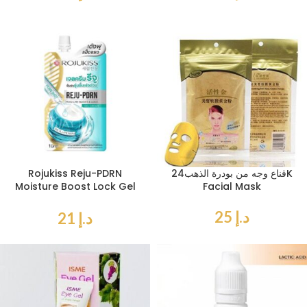
قناع وجه من بودرة الذهب24K
Rojukiss Reju-PDRN
Moisture Boost Lock Gel
Facial Mask
Cream 10 ml
د.إ
25
د.إ
21