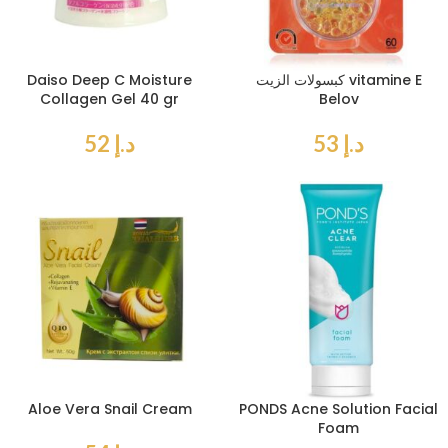
كبسولات الزيت vitamine E
Daiso Deep C Moisture
Collagen Gel 40 gr
Belov
د.إ
53
د.إ
52
Aloe Vera Snail Cream
PONDS Acne Solution Facial
Foam