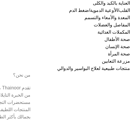
العناية بالكبد والكلى
القلب/الأوعية الدموية/ضغط الدم
المعدة والأمعاء والتسمم
المفاصل والعضلات
المكملات الغذائية
صحة الأطفال
صحة الإنسان
صحة المرأة
مزرعة الثعابين
منتجات طبيعية لعلاج البواسير والدوالي
من نحن؟
تق
من الخبرة التايل
مستحضرات التجم
المنتجات اللطيفة
بجمالك بأكثر الط