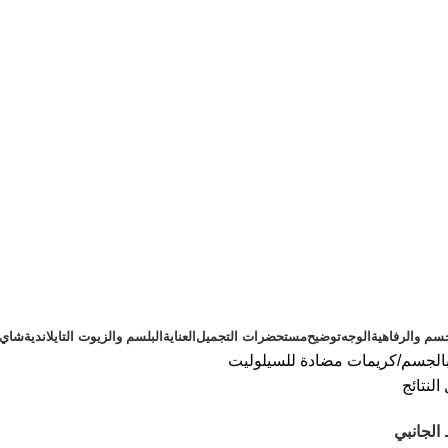
سم والرفاهية
الوجه
توضيح
مستحضرات التجميل
العناية
البلسم والزيوت التايلاندية
شاي ت
 بالجسم
كريمات مضادة للسيلوليت
الجانبي