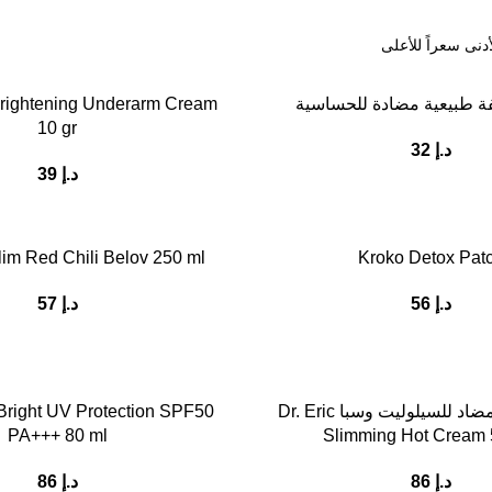
ة طبيعية مضادة للحساسية
rightening Underarm Cream
10 gr
د.إ
32
د.إ
39
im Red Chili Belov 250 ml
Kroko Detox Pat
د.إ
56
د.إ
57
كريم ساخن مضاد للسيلوليت وسبا Dr. Eric
Bright UV Protection SPF50
PA+++ 80 ml
Slimming Hot Cream 
د.إ
86
د.إ
86