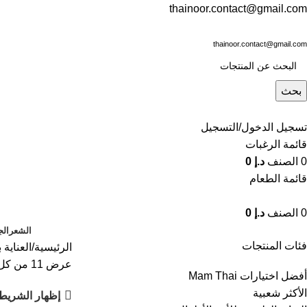
thainoor.contact@gmail.com
thainoor.contact@gmail.com
بحث
تسجيل الدخول/التسجيل
قائمة الرغبات
0
الصنف
د.إ
0
قائمة الطعام
0
الصنف
د.إ
0
الشعر
الج
فئات المنتجات
الرئيسية
العناية
عرض ⁦11⁩ من كل النتائج
أفضل اختيارات Mam Thai
الأكثر شعبية
إظهار الشريط 