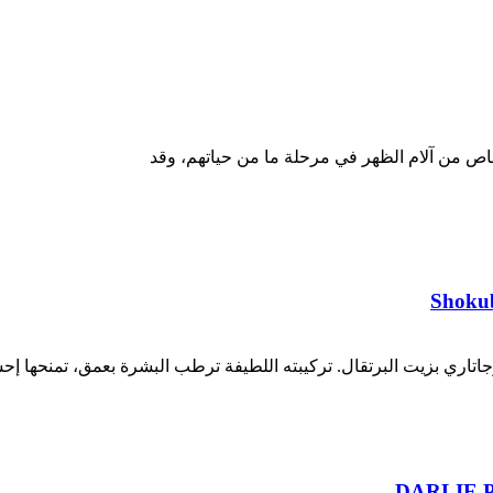
Shokub
ري بزيت البرتقال. تركيبته اللطيفة ترطب البشرة بعمق، تمنحها إحسا
DARLIE Pr