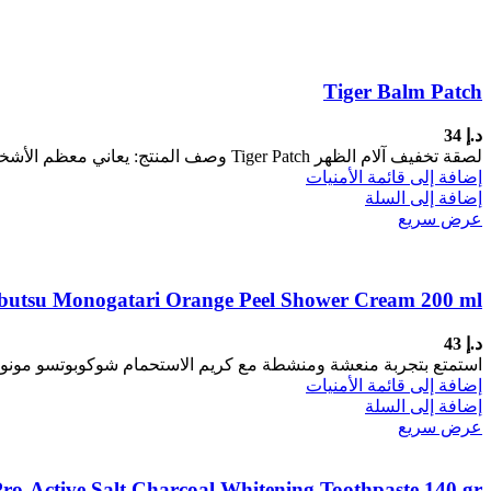
Tiger Balm Patch
د.إ
34
لصقة تخفيف آلام الظهر Tiger Patch وصف المنتج: يعاني معظم الأشخاص من آلام الظهر في مرحلة ما من حياتهم، وقد
إضافة إلى قائمة الأمنيات
إضافة إلى السلة
عرض سريع
utsu Monogatari Orange Peel Shower Cream 200 ml
د.إ
43
استمتع بتجربة منعشة ومنشطة مع كريم الاستحمام شوكوبوتسو مونوجاتا
إضافة إلى قائمة الأمنيات
إضافة إلى السلة
عرض سريع
o-Active Salt Charcoal Whitening Toothpaste 140 gr