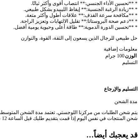
* **تحسين الأداء الجنسي:** انتصاب أقوى وأكثر ثباتًا.
* **زيادة الرغبة الجنسية:** إيقاظ الليبيدو بشكل طبيعي.
* **مكافحة سرعة القذف:** علاقات أطول وأكثر متعة.
* **دعم صحة البروستاتا:** تقليل الالتهابات وتعزيز الراحة.
* **تحسين الدورة الدموية:** طاقة أعلى وحيوية يومية أفضل.
حل طبيعي للرجال الذين يسعون إلى الثقة، القوة، والتوازن
معلومات إضافية
الوزن
100 جرام
التسليم
التسليم والإرجاع
مدة الشحن
يتم شحن الطلبات من مركزنا اللوجستي. تعتمد مدة الشحن المتوسطة عل
شحن المنتجات في نفس اليوم إذا قمت بتقديم طلبك قبل الساعة 12 ظهراً. إذا قمت بطلب عدة منتجات، سيتم شحن الطلب في أقل عدد ممكن من الطرود.
قد يعجبك أيضاً…