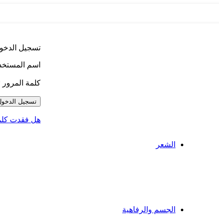
تسجيل الدخو
اسم المستخدم 
كلمة المرور
*
تسجيل الدخول
هل فقدت كلمة
الشعر
صبغ الشعر
تساقط الشعر
سيروم للشعر
الشامبو والبلسم
العناية بفروة الرأس
العلاجات السريعة
الجسم والرفاهية
الحمام والدش