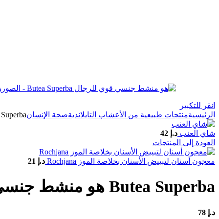
انقر للتكبير
الرئيسية
منتجات طبيعية من الأعشاب التايلاندية
صحة الإنسان
Butea Superba هو منشط 
شاي العنب
د.إ
42
العودة إلى المنتجات
معجون أسنان لتبييض الأسنان بخلاصة الموز Rochjana
د.إ
21
Butea Superba هو منشط جنسي قوي للرجال
د.إ
78