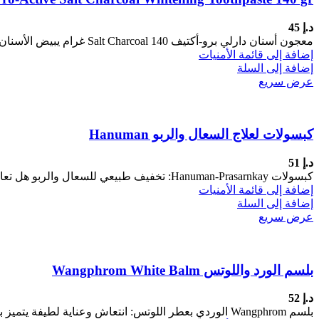
د.إ
45
معجون أسنان دارلي برو-أكتيف Salt Charcoal 140 غرام يبيض الأسنان بشكل طبيعي وينظفها بعمق، مع العناية باللثة والفم. يحتوي على
إضافة إلى قائمة الأمنيات
إضافة إلى السلة
عرض سريع
كبسولات لعلاج السعال والربو Hanuman
د.إ
51
كبسولات Hanuman-Prasarnkay: تخفيف طبيعي للسعال والربو هل تعاني من سعال جاف مستمر، الربو أو التهاب الشعب الهوائية؟ كبسولات Hanuman-Prasarnkay الطبيعية
إضافة إلى قائمة الأمنيات
إضافة إلى السلة
عرض سريع
بلسم الورد واللوتس Wangphrom White Balm
د.إ
52
بلسم Wangphrom الوردي بعطر اللوتس: انتعاش وعناية لطيفة يتميز بلسم Wangphrom الوردي بعطر اللوتس بتأثيره المنعش وتركيبته اللطيفة، ما يجعله