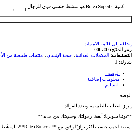
كمية Butea Superba هو منشط جنسي قوي للرجال
إضافة إلى قائمة الأمنيات
رمز المنتج:
000700
التصنيفات:
المكملات الغذائية
,
صحة الإنسان
,
منتجات طبيعية من الأعش
شارك:
الوصف
معلومات إضافية
التسليم
الوصف
إبراز الفعالية الطبيعية وتعدد الفوائد
**بوتيا سوبربا: أيقظ رجولتك وحيويتك من جديد**
استعد لحياة جنسية أكثر توازنًا وقوة مع **Butea Superba**، المنشّط الطبيعي المعروف بفعاليته العالية. تركيبة فريدة غنية بنبات بوتيا سوبربا تساعد على: