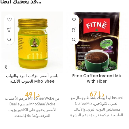
قد يعجبك أيضاً…
Fitne Coffee Instant Mix
بلسم أصفر لنزلات البرد والتهاب
with Fiber
الجيوب الأنفية Mho Shee
Woke by Beelle
د.إ
67
د.إ
49
ابدأ يومك بنشاط وجمال مع Instant
مرهم الأعشاب Mho Shee Woke من
Coffee Mix الغني بالكولاجين،
Beelle مرهم Mho Shee Woke
مستخلص التوت البري، والألياف
الأصفر يحتوي على الكافور وزيت
الطبيعية. تركيبة فريدة تدعم البشرة
القرفة، ويُعدّ علاجًا متعدد
والجسم