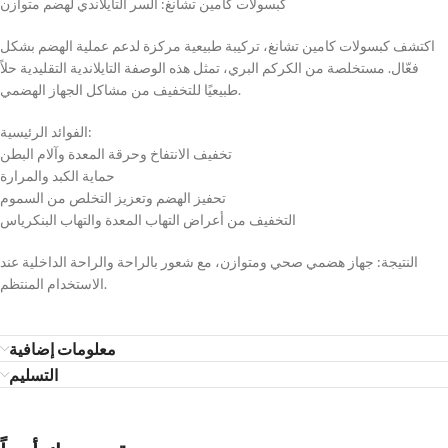
كبسولات كامين تشانغ: السر التايلاندي لهضم متوازن
اكتشف كبسولات كامين تشانغ، تركيبة طبيعية مركزة لدعم عملية الهضم بشكل
فعّال. مستخلصة من الكركم البري، تمثل هذه الوصفة التايلاندية التقليدية حلاً
طبيعيًا للتخفيف من مشاكل الجهاز الهضمي.
الفوائد الرئيسية:
تخفيف الانتفاخ وحرقة المعدة وآلام البطن
حماية الكبد والمرارة
تحفيز الهضم وتعزيز التخلص من السموم
التخفيف من أعراض التهاب المعدة والتهاب البنكرياس
النتيجة: جهاز هضمي صحي ومتوازن، مع شعور بالراحة والراحة الداخلية عند
الاستخدام المنتظم.
معلومات إضافية
التسليم