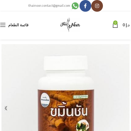
thainoor.contact@gmail.com
0
د.إ
0
قائمة الطعام