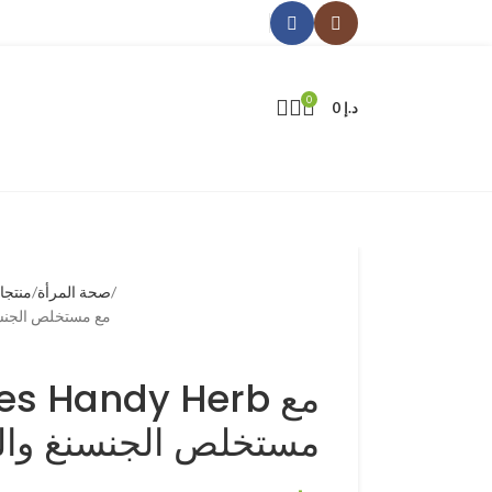
0
د.إ
0
صحة المرأة
منتجا
Gelules Handy Herb مع مس
lules Handy Herb
مستخلص الجنسنغ وا