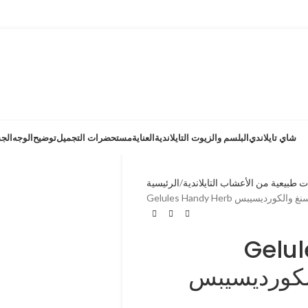
شاي تايلاندي
البلسم والزيوت التايلاندية
العناية
مستحضرات التجميل
توضيح
الوجه
الج
ت طبيعية من الأعشاب التايلاندية
الرئيسية
تخلص الجنسنغ والكورديسيبس
Ge مع
لكورديسيبس