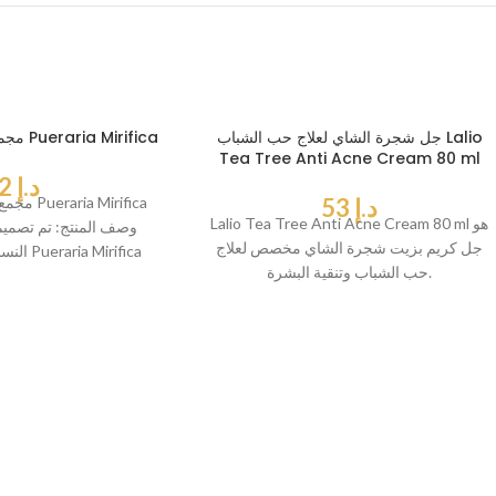
جل شجرة الشاي لعلاج حب الشباب Lalio
مجموعة فيتامينات للنساء Pueraria Mirifica
Tea Tree Anti Acne Cream 80 ml
د.إ
52
د.إ
53
مجمع الفي
Lalio Tea Tree Anti Acne Cream 80 ml هو
وصف المنتج: تم تصميم 
جل كريم بزيت شجرة الشاي مخصص لعلاج
النسائي
حب الشباب وتنقية البشرة.
للحفاظ على جم