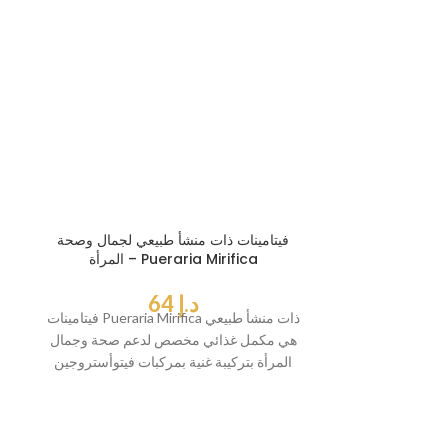
Pueraria هو كريم
بمنطقة الصدر،
رة وشدها وتعزيز
ي
فيتامينات ذات منشأ طبيعي لجمال وصحة
المرأة – Pueraria Mirifica
د.إ
64
فيتامينات Pueraria Mirifica ذات منشأ طبيعي
هي مكمل غذائي مخصص لدعم صحة وجمال
المرأة بتركيبة غنية بمركبات فيتوأستروجين
النباتية. تساعد