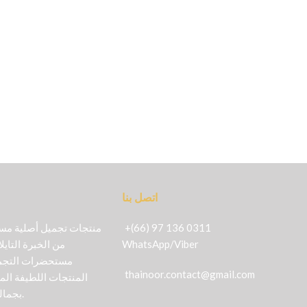
اتصل بنا
+(66) 97 136 0311
Viber
/
WhatsApp
من الخبرة التايل
مستحضرات التجمي
thainoor.contact@gmail.com
المنتجات اللطيفة الم
بجمالك بأكثر الطرق طبيعية.