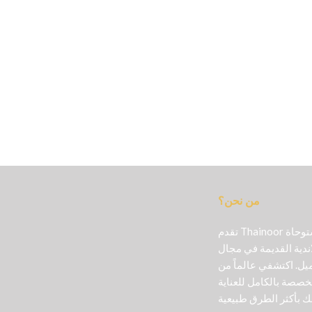
من نحن؟
تقدم Thainoor منتجات تجميل أصلية مستوحاة
اندية القديمة في مجال
ل. اكتشفي عالماً من
خصصة بالكامل للعناية