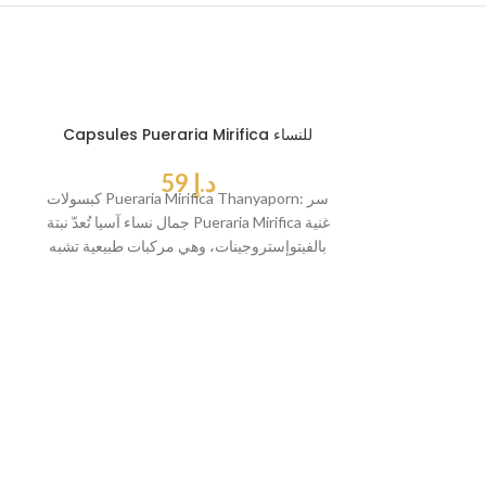
Capsules Pueraria Mirifica للنساء
د.إ
59
كبسولات Pueraria Mirifica Thanyaporn: سر
جمال نساء آسيا تُعدّ نبتة Pueraria Mirifica غنية
بالفيتوإستروجينات، وهي مركبات طبيعية تشبه
هرمونات الإستروجين
كولاجين Pueraria
Mirif