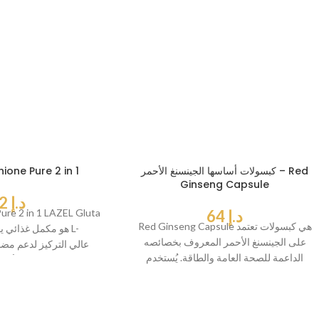
كبسولات أساسها الجينسنغ الأحمر – Red
ione Pure 2 in 1
Ginseng Capsule
د.إ
62
د.إ
64
Pure 2 in 1 LAZEL Gluta
Red Ginseng Capsule هي كبسولات تعتمد
على الجينسنغ الأحمر المعروف بخصائصه
الداعمة للصحة العامة والطاقة. يُستخدم
الأكسدة،
الجينسنغ منذ قرون في