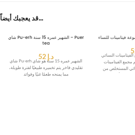
قد يعجبك أيضاً…
شاي Pu-erh الشهير عمره 15 سنة – Puer
tea
تامينات النسائي Pueraria Mirifica
د.إ
52
شاي Pu-erh الشهير عمره 15 سنة هو شاي
مجمع الفيتامينات
تقليدي فاخر يتم تخميره طبيعيًا لفترة طويلة،
 المستخلص من Pueraria Mirifica
مما يمنحه طعمًا غنيًا وفوائد
ال المرأة