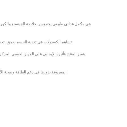
تساهم الكبسولات في تغذية الجسم بعمق، تخفيف الإرهاق، والمساعدة على تجديد النشاط والحيوية. كما تعمل على تعزيز جهاز المناعة ودعم الجهاز الدوري، مما ينعكس إيجابًا على مستوى الطاقة والأداء اليومي.
يتميز المنتج بتأثيره الإيجابي على الجهاز العصبي الم
التركيبة مدعّمة بمزيج من الأعشاب المختارة بعناية، من بينها مستخلص الكورديسيبس، مستخلص فطر اللينغتشي، إضافة إلى فيتامينات B1 وB2 وB6 وB12، المعروفة بدورها في دعم الطاقة وصحة الأعصاب.