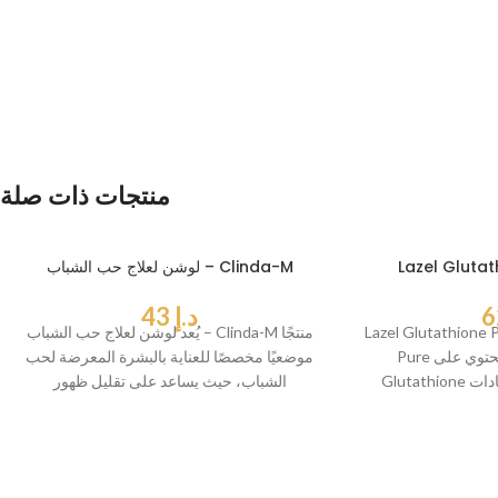
منتجات ذات صلة
Lazel Glutath
لوشن لعلاج حب الشباب – Clinda-M
د.إ
43
Lazel Glutathione 
يُعد لوشن لعلاج حب الشباب – Clinda-M منتجًا
Pure هو مكمل غذائي يحتوي على L-
موضعيًا مخصصًا للعناية بالبشرة المعرضة لحب
Glutathione عالي التركيز لدعم مضادات
الشباب، حيث يساعد على تقليل ظهور