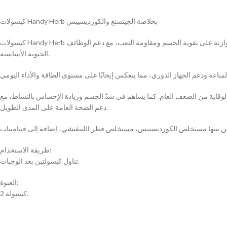
كبسولات Handy Herb بخلاصة الجينسنغ والكورديسيبس
كبسولات Handy Herb هي مكمل غذائي طبيعي يجمع بين خلاصة الجينسنغ والكورديسيبس، تم تطويره لدعم صحة الجسم وتعزيز الحيوية العامة. تساعد تركيبته المتوازنة على تقوية الجسم ومقاومة التعب، مع دعم الوظائف
الحيوية الأساسية.
 والوقاية من الضعف العام. كما يساهم في شدّ الجسم وزيادة الإحساس بالنشاط، مع
دعم الصحة العامة على المدى الطويل.
طريقة الاستخدام:
تناول كبسولتين بعد الوجبات.
العبوة:
2 كبسولة.