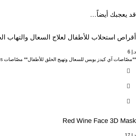
قد يعجبك أيضاً…
أقراص استحلاب للأطفال لعلاج السعال والتهاب الحلق ds Pops
د.إ
6
**مصّاصات آي كيدز بوبس للسعال وتهيج الحلق للأطفال** مصّاصات I-Kids Pops مصممة خصيصًا للأطفال، تعتمد على البكتين للمساعدة في تهدئة
Red Wine Face 3D Mask
د.إ
17