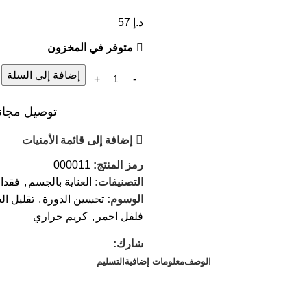
د.إ
57
متوفر في المخزون
إضافة إلى السلة
توصيل مجاني عند ال
إضافة إلى قائمة الأمنيات
رمز المنتج:
000011
التصنيفات:
العناية بالجسم
,
فقدان
الوسوم:
تحسين الدورة
,
تقليل ال
فلفل احمر
,
كريم حراري
شارك:
الوصف
معلومات إضافية
التسليم