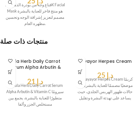
د.إ
25
قناع وجه من بودرة الذهب 24K Facial
Mask هو منتج فاخر للعناية بالبشرة
مصمم لتعزيز إشراقة الوجه وتحسين
مظهره العام.
منتجات ذات صلة
Jula Herb Daily Carrot
Payayor Herpes Cream
Serum Alpha Arbutin &
Vitamin C
د.إ
25
يُعد Payayor Herpes Cream كريمًا
د.إ
21
موضعيًا مصممًا للعناية بالبشرة في
يُعد Jula Herb Daily Carrot Serum
حالات ظهور الهربس الجلدي، حيث
Alpha Arbutin & Vitamin C سيرومًا
يساعد على تهدئة البشرة وتقليل
متطورًا للعناية بالبشرة، يجمع بين
مستخلص الجزر وألفا