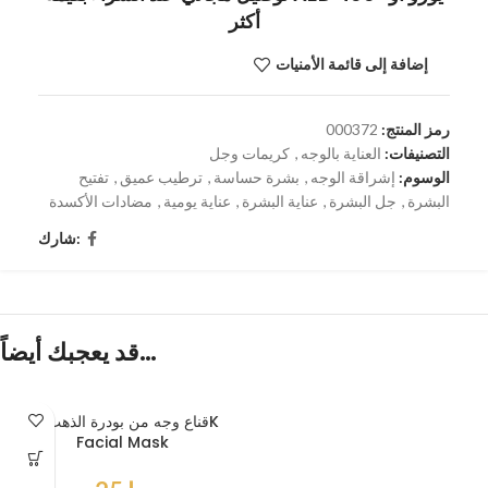
أكثر
إضافة إلى قائمة الأمنيات
رمز المنتج:
000372
التصنيفات:
العناية بالوجه
,
كريمات وجل
الوسوم:
إشراقة الوجه
,
بشرة حساسة
,
ترطيب عميق
,
تفتيح
البشرة
,
جل البشرة
,
عناية البشرة
,
عناية يومية
,
مضادات الأكسدة
شارك:
قد يعجبك أيضاً…
قناع وجه من بودرة الذهب24K
Facial Mask