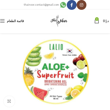
thainoor.contact@gmail.com
0
د.إ
0
قائمة الطعام
انقر للتكبير