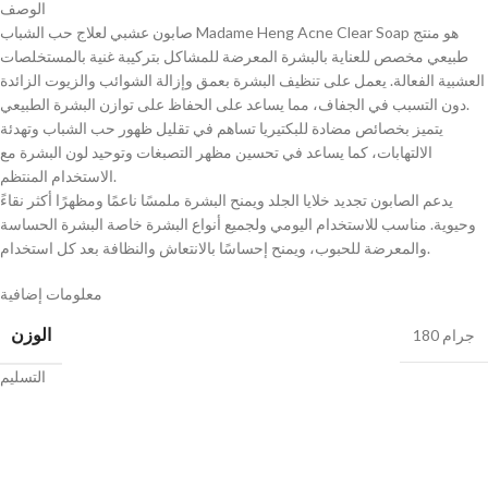
الوصف
صابون عشبي لعلاج حب الشباب Madame Heng Acne Clear Soap هو منتج
طبيعي مخصص للعناية بالبشرة المعرضة للمشاكل بتركيبة غنية بالمستخلصات
العشبية الفعالة. يعمل على تنظيف البشرة بعمق وإزالة الشوائب والزيوت الزائدة
دون التسبب في الجفاف، مما يساعد على الحفاظ على توازن البشرة الطبيعي.
يتميز بخصائص مضادة للبكتيريا تساهم في تقليل ظهور حب الشباب وتهدئة
الالتهابات، كما يساعد في تحسين مظهر التصبغات وتوحيد لون البشرة مع
الاستخدام المنتظم.
يدعم الصابون تجديد خلايا الجلد ويمنح البشرة ملمسًا ناعمًا ومظهرًا أكثر نقاءً
وحيوية. مناسب للاستخدام اليومي ولجميع أنواع البشرة خاصة البشرة الحساسة
والمعرضة للحبوب، ويمنح إحساسًا بالانتعاش والنظافة بعد كل استخدام.
معلومات إضافية
الوزن
180 جرام
التسليم