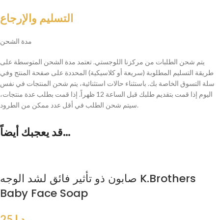
التسليم والإرجاع
مدة الشحن
يتم شحن الطلبات من مركزنا اللوجستي. تعتمد مدة الشحن المتوسطة على
طريقة التسليم المطلوبة (سريعة أو كلاسيكية) المحددة على صفحة المنتج وفي
سلة التسوق الخاصة بك. باستثناء حالات استثنائية، يتم شحن المنتجات في نفس
اليوم إذا قمت بتقديم طلبك قبل الساعة 12 ظهراً. إذا قمت بطلب عدة منتجات،
سيتم شحن الطلب في أقل عدد ممكن من الطرود.
قد يعجبك أيضاً…
صابون ذو تأثير فائق لشد الوجه K.Brothers
Baby Face Soap
د.إ
25