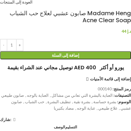
العودة إلى المنتجات
صابون عشبي لعلاج حب الشباب Madame Heng
Acne Clear Soap
د.إ
44
إضافة إلى السلة
توصيل مجاني عند الشراء بقيمة AED 400 يورو أو أكثر
إضافة إلى قائمة الأمنيات
رمز المنتج:
000140
التصنيفات:
العناية بالبشرة التي تعاني من مشاكل
,
العناية بالوجه
,
صابون طبيعي
الوسوم:
بشرة حساسة
,
بشرة نقية
,
تنظيف البشرة
,
حب الشباب
,
صابون
عشبي
,
علاج طبيعي
,
عناية الوجه
,
مضاد بكتيريا
شارك:
التسليم
الوصف