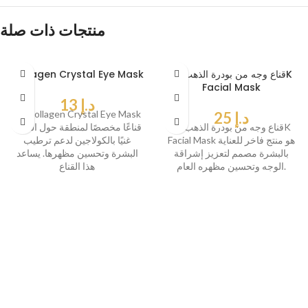
منتجات ذات صلة
قناع وجه من بودرة الذهب24K
Collagen Crystal Eye Mask
Facial Mask
د.إ
13
يُعد Collagen Crystal Eye Mask
د.إ
25
قناع وجه من بودرة الذهب 24K
قناعًا مخصصًا لمنطقة حول العين،
Facial Mask هو منتج فاخر للعناية
غنيًا بالكولاجين لدعم ترطيب
بالبشرة مصمم لتعزيز إشراقة
البشرة وتحسين مظهرها. يساعد
الوجه وتحسين مظهره العام.
هذا القناع