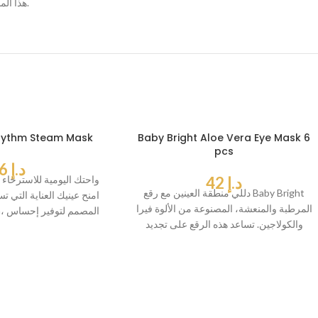
هذا المنتج خيار مثالي لمن يبحث عن عناية طبيعية متكاملة للبشرة والشعر في منتج واحد.
Baby Bright Aloe Vera Eye Mask 6
قناع للعين m Steam Mask
pcs
د.إ
26
د.إ
42
am
دللي منطقة العينين مع رقع Baby Bright
امنح عينيك العناية التي تس
المرطبة والمنعشة، المصنوعة من الألوة فيرا
eam
والكولاجين. تساعد هذه الرقع على تجديد
فريد بال
البشرة،