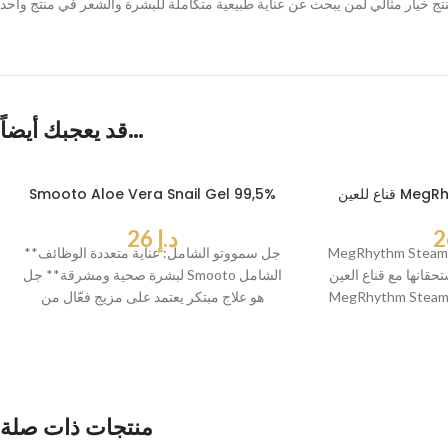
قد يعجبك أيضاً…
MegRhyth
Smooto Aloe Vera Snail Gel 99,5%
د.إ
26
MegRhythm Ste واحتك اليومية للاسترخاء
**جل سمووتو الشامل: عناية متعددة الوظائف
تحقانها مع قناع العين
لبشرة صحية ومشرقة** جل Smooto الشامل
MegRhythm St، المصمم لتوفير إحساس
هو علاج مبتكر يعتمد على مزيج فعّال من
راحة
منتجات ذات صلة