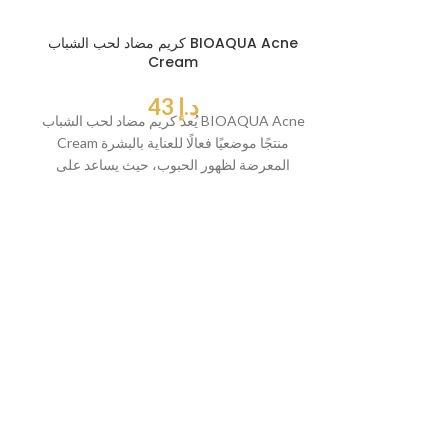
كريم مضاد لحب الشباب BIOAQUA Acne
Cream
د.إ
43
يُعد كريم مضاد لحب الشباب BIOAQUA Acne
Cream منتجًا موضعيًا فعالًا للعناية بالبشرة
المعرضة لظهور الحبوب، حيث يساعد على
تقليل
 حب الشباب Madame
Heng A
ب الشباب Madame
Heng  هو منتج طبيعي
معرضة للمشاكل