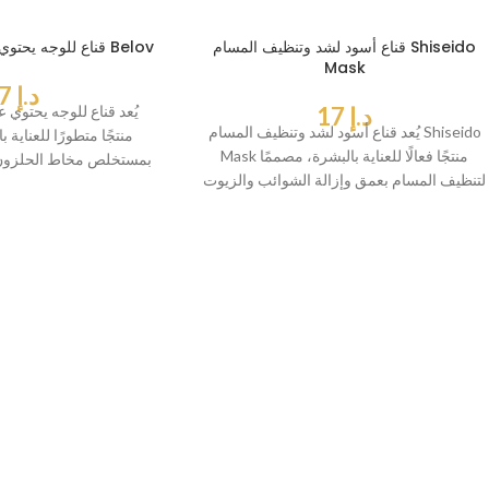
قناع أسود لشد وتنظيف المسام Shiseido
قناع للوجه يحتوي على مخاط الحلزون Belov
Mask
د.إ
17
د.إ
17
يُعد قناع للوجه يحتوي
يُعد قناع أسود لشد وتنظيف المسام Shiseido
Mask منتجًا فعالًا للعناية بالبشرة، مصممًا
بمستخلص مخاط الحلزون
لتنظيف المسام بعمق وإزالة الشوائب والزيوت
المرطبة والمجددة.
الزائدة.