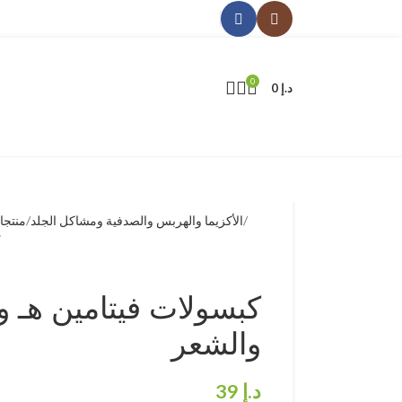
0
د.إ
0
الأكزيما والهربس والصدفية ومشاكل الجلد
منتجا
ك
كبسولات فيتامين هـ و
والشعر
د.إ
39