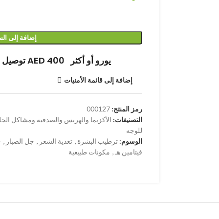
إضافة إلى ال
توصيل مجاني عند الشراء بقيمة AED 400 يورو أو أكثر
إضافة إلى قائمة الأمنيات
رمز المنتج:
000127
التصنيفات:
الأكزيما والهربس والصدفية ومشاكل الجل
للوجه
الوسوم:
ترطيب البشرة
,
تغذية الشعر
,
جل الصبار
,
ج
فيتامين هـ
,
مكونات طبيعية