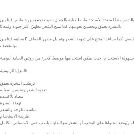
مات للعناية بالجمال، حيث تجمع بين خصائص فيتامين E المغذية وفوائد الصبار المرطبة لدعم صحة البشرة والشعر. تساعد هذه الكبسولات على ترطيب
البشرة بعمق وتحسين نعومتها، كما تمنح الشعر مظهرًا أكثر حيوية ولمعانًا.
يساهم فيتامين E في حماية البشرة من الجفاف والعوامل البيئية بفضل خصائصه المضادة للأكسدة، بينما يعمل الصبار على تهدئة البشرة وترطيبها بشكل طبيعي. كما يساعد المنتج على تقوية الشعر وتقليل مظهر الجفاف
والتقصف.
المزايا الرئيسية:
ترطيب البشرة بعمق
تغذية الشعر وتحسين لمعانه
مضاد للأكسدة
تهدئة البشرة
مناسب للوجه والشعر
طريقة الاستخدام: