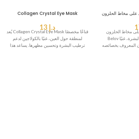
Collagen Crystal Eye Mask
د.إ
13
 على مخاط الحلزون
يُعد Collagen Crystal Eye Mask قناعًا مخصصًا
Belov منتجًا متطورًا للعناية بالبشرة، غنيًا
لمنطقة حول العين، غنيًا بالكولاجين لدعم
 المعروف بخصائصه
ترطيب البشرة وتحسين مظهرها. يساعد هذا
القناع