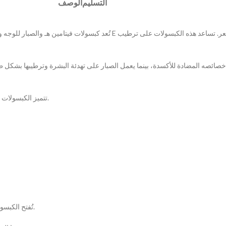
التسليم
الوصف
تُعد كبسولات فيتامين هـ والصبار للوجه والشعر منتجًا متعدد الاستخدا
تتميز الكبسولات بسهولة الاستخدام، حيث يمكن استخدامها موضعيًا كجزء من روتين العناية اليومية.
تُفتح الكبسولة ويُوضع محتواها على البشرة أو الشعر مع التدليك بلطف حتى الامتصاص الكامل.