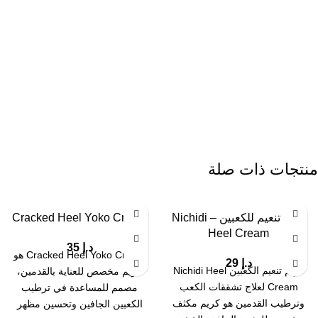
التهابات البشرة، حب الشباب،
تنظيف الوجه
منتجات ذات صلة
كريم تنعيم للكعبين – Nichidi
Cracked Heel Yoko Cream
Heel Cream
د.إ
35
Cracked Heel Yoko Cream هو
د.إ
29
كريم تنعيم الكعبين Nichidi Heel
كريم مخصص للعناية بالقدمين،
Cream لعلاج تشققات الكعب
مصمم للمساعدة في ترطيب
وترطيب القدمين هو كريم مكثف
الكعبين الجافين وتحسين مظهر