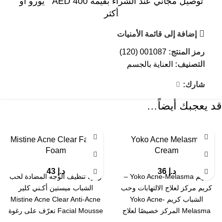
توصيل مجاني عند الشراء بقيمة AED 400 يورو أو
أكثر
إضافة إلى قائمة الأمنيات
رمز المنتج:
001087 (120)
التصنيف:
العناية بالجسم
شارك:
قد يعجبك أيضاً…
Mistine Acne Clear Facial
Yoko Acne Melasma
Foam
Cream
د.إ
36
د.إ
43
كريم Yoko Acne-Melasma –
رغوة تنظيف الوجه المضادة لحب
كريم مركز لعلاج الالتهابات وحب
الشباب ميستين أكـني كلير
الشباب كريم Yoko Acne-
Mistine Acne Clear Anti-Acne
Melasma المركز خصيصًا لعلاج
Facial Mousse تعرّف على رغوة