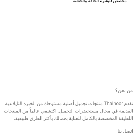
مخصص للبشرة الجافة والخشنة
التشققات. يحتوي على
في القدمين
من نحن؟
تقدم Thainoor منتجات تجميل أصلية مستوحاة من الخبرة التايلاندية
القديمة في مجال مستحضرات التجميل. اكتشفي عالماً من المنتجات
اللطيفة المخصصة بالكامل للعناية بجمالك بأكثر الطرق طبيعية.
اتصل بنا