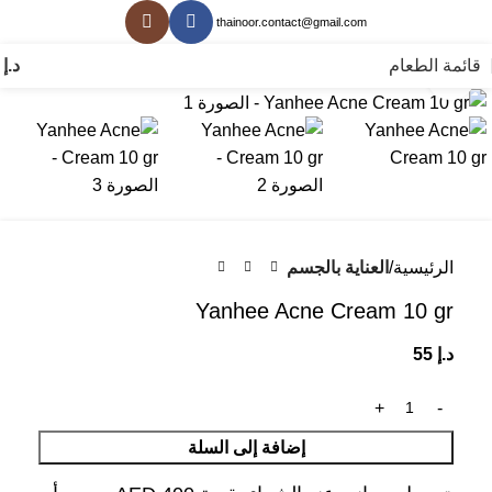
thainoor.contact@gmail.com
قائمة الطعام
د.إ
0
انقر للتكبير
الرئيسية
العناية بالجسم
Yanhee Acne Cream 10 gr
د.إ
55
إضافة إلى السلة