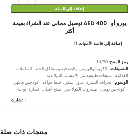
إضافة إلى السلة
توصيل مجاني عند الشراء بقيمة AED 400 يورو أو
أكثر
إضافة إلى قائمة الأمنيات
رمز المنتج:
14/90
التصنيفات:
الأكزيما والهربس والصدفية ومشاكل الجلد
,
المكملات
الغذائية
,
منتجات طبيعية من الأعشاب التايلاندية
الوسوم:
إشراقة البشرة
,
بدون سكر
,
خلط فواكه
,
كولاجين فاكهي
,
كولاجين يومي
,
مشروب الكولاجين
,
منتج أصلي
,
نضارة الوجه
شارك:
منتجات ذات صلة