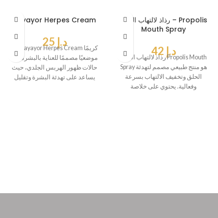
رذاذ لالتهاب الحلق – Propolis
Payayor Herpes Cream
Mouth Spray
د.إ
25
د.إ
42
يُعد Payayor Herpes Cream كريمًا
رذاذ لالتهاب الحلق Propolis Mouth
موضعيًا مصممًا للعناية بالبشرة في
Spray هو منتج طبيعي مصمم لتهدئة
حالات ظهور الهربس الجلدي، حيث
الحلق وتخفيف الالتهاب بسرعة
يساعد على تهدئة البشرة وتقليل
وفعالية. يحتوي على خلاصة
البروبوليس