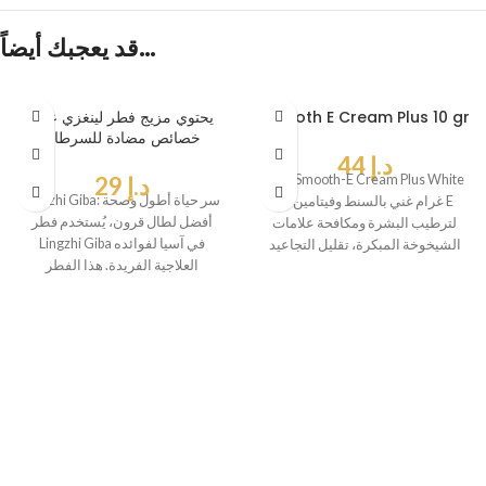
قد يعجبك أيضاً…
Smooth E Cream Plus 10 gr
يحتوي مزيج فطر لينغزي على
خصائص مضادة للسرطان
د.إ
44
كريم Smooth-E Cream Plus White
د.إ
29
Lingzhi Giba: سر حياة أطول وصحة
10 غرام غني بالسنط وفيتامين E
أفضل لطال قرون، يُستخدم فطر
لترطيب البشرة ومكافحة علامات
Lingzhi Giba في آسيا لفوائده
الشيخوخة المبكرة، تقليل التجاعيد
العلاجية الفريدة. هذا الفطر
والخطوط