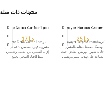
منتجات ذات صلة
Dene Detox Coffee 1 pcs
Payayor Herpes Cream
د.إ
25
د.إ
17
يُعد Payayor Herpes Cream كريمًا
Dene Detox Coffee 1 pcs هو
موضعيًا مصممًا للعناية بالبشرة في
مشروب قهوة مخصص لدعم عملية
حالات ظهور الهربس الجلدي، حيث
إزالة السموم من الجسم وتحسين
يساعد على تهدئة البشرة وتقليل
نمط الحياة الصحي. يجمع