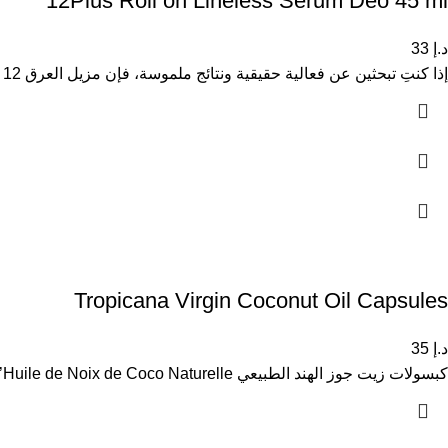
12Plus Roll on Lineless Serum Deo 45 ml
د.إ
33
إذا كنتِ تبحثين عن فعالية حقيقية ونتائج ملموسة، فإن مزيل العرق 12 بلس Less Shave Lineless هو الحل المثالي لتطوير
Tropicana Virgin Coconut Oil Capsules
د.إ
35
كبسولات زيت جوز الهند الطبيعي Capsules d’Huile de Noix de Coco Naturelle كبسولات زيت جوز الهند الطبيعي هي مكمل غذائي