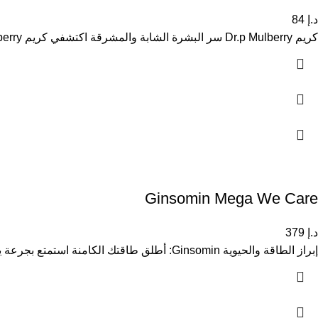
د.إ
84
كريم Dr.p Mulberry سر البشرة الشابة والمشرقة اكتشفي كريم Dr.p Mulberry، عناية متكاملة تمنحك بشرة مثالية ومليئة بالحيوية. بفضل تركيبته
Ginsomin Mega We Care
د.إ
379
إبراز الطاقة والحيوية Ginsomin: أطلق طاقتك الكامنة استمتع بجرعة يومية من الطاقة والحيوية مع Ginsomin. بفضل تركيبته المعتمدة على الجنسنغ