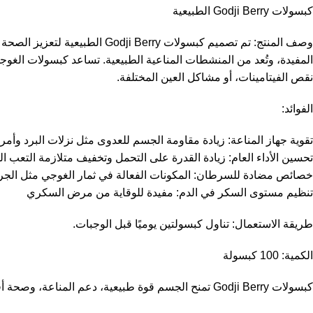
كبسولات Godji Berry الطبيعية
وصف المنتج: تم تصميم كبسولات 
المفيدة، وتُعد من المنشطات المناعية الطبيعية. تساعد كبسولات الغ
نقص الفيتامينات، أو مشاكل العين المختلفة.
الفوائد:
تقوية جهاز المناعة: زيادة مقاومة الجسم للعدوى مثل نزلات البرد وأمر
تحسين الأداء العام: زيادة القدرة على التحمل وتخفيف متلازمة التعب ا
خصائص مضادة للسرطان: المكونات الفعالة في ثمار الغوجي مثل الجرما
تنظيم مستوى السكر في الدم: مفيدة للوقاية من مرض السكري
طريقة الاستعمال: تناول كبسولتين يوميًا قبل الوجبات.
الكمية: 100 كبسولة
كبسولات Godji Berry تمنح الجسم قوة طبيعية، دعم المناعة، وصحة أفضل للعينين.