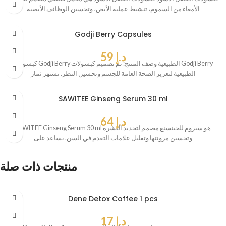
الأمعاء من السموم، تنشيط عملية الأيض، وتحسين الوظائف الأيضية
Godji Berry Capsules
د.إ
59
كبسولات Godji Berry الطبيعية وصف المنتج: تم تصميم كبسولات Godji Berry
الطبيعية لتعزيز الصحة العامة للجسم وتحسين النظر. تشتهر ثمار
SAWITEE Ginseng Serum 30 ml
د.إ
64
SAWITEE Ginseng Serum 30 ml هو سيروم للجينسنغ مصمم لتجديد البشرة
وتحسين مرونتها وتقليل علامات التقدم في السن. يساعد على
منتجات ذات صلة
Dene Detox Coffee 1 pcs
د.إ
17