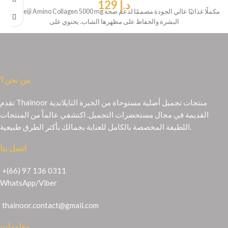
د.إ
129
يُعد Meiji Amino Collagen 5000 mg مكملًا غذائيًا عالي الجودة مصممًا لدعم صحة
البشرة والحفاظ على مظهرها الشاب. يحتوي على
من نحن؟
تقدم Thainoor منتجات تجميل أصلية مستوحاة من الخبرة التايلاندية
القديمة في مجال مستحضرات التجميل. اكتشفي عالماً من المنتجات
اللطيفة المخصصة بالكامل للعناية بجمالك بأكثر الطرق طبيعية.
اتصل بنا
+(66) 97 136 0311
WhatsApp
/
Viber
thainoor.contact@gmail.com
معلومات