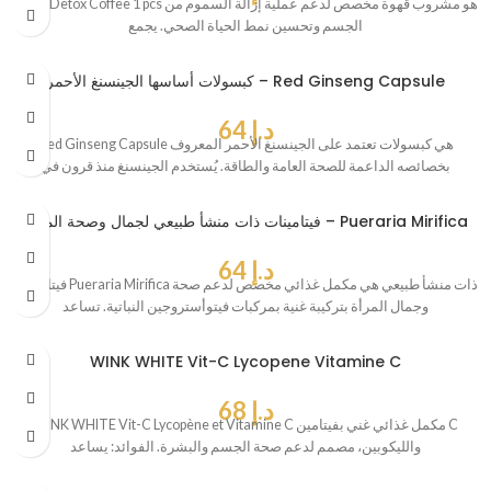
Dene Detox Coffee 1 pcs هو مشروب قهوة مخصص لدعم عملية إزالة السموم من
الجسم وتحسين نمط الحياة الصحي. يجمع
كبسولات أساسها الجينسنغ الأحمر – Red Ginseng Capsule
د.إ
64
Red Ginseng Capsule هي كبسولات تعتمد على الجينسنغ الأحمر المعروف
بخصائصه الداعمة للصحة العامة والطاقة. يُستخدم الجينسنغ منذ قرون في
فيتامينات ذات منشأ طبيعي لجمال وصحة المرأة – Pueraria Mirifica
د.إ
64
فيتامينات Pueraria Mirifica ذات منشأ طبيعي هي مكمل غذائي مخصص لدعم صحة
وجمال المرأة بتركيبة غنية بمركبات فيتوأستروجين النباتية. تساعد
WINK WHITE Vit-C Lycopene Vitamine C
د.إ
68
WINK WHITE Vit-C Lycopène et Vitamine C مكمل غذائي غني بفيتامين C
والليكوبين، مصمم لدعم صحة الجسم والبشرة. الفوائد: يساعد