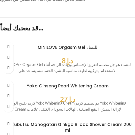
قد يعجبك أيضاً…
MINILOVE Orgasm Gel للنساء
د.إ
8
MINILOVE Orgasm Gel للنساء هو جل مصمم لتعزيز الإحساس وزيادة الراحة أثناء
الاستخدام، بتركيبة لطيفة مناسبة للبشرة الحساسة. يساعد على
Yoko Ginseng Pearl Whitening Cream
د.إ
27
كريم تفتيح الوجه Yoko Whitening Cream تم تصميم كريم Yoko Whitening
Cream لإزالة النمش، البقع الصبغية، الهالات السوداء، الكلف، علامات
Shokubutsu Monogatari Ginkgo Biloba Shower Cream 200
ml