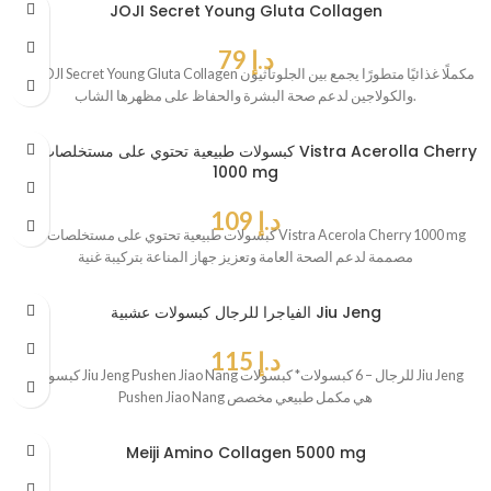
JOJI Secret Young Gluta Collagen
د.إ
79
يُعد JOJI Secret Young Gluta Collagen مكملًا غذائيًا متطورًا يجمع بين الجلوتاثيون
والكولاجين لدعم صحة البشرة والحفاظ على مظهرها الشاب.
كبسولات طبيعية تحتوي على مستخلصات من Vistra Acerolla Cherry
1000 mg
د.إ
109
كبسولات طبيعية تحتوي على مستخلصات من Vistra Acerola Cherry 1000 mg
مصممة لدعم الصحة العامة وتعزيز جهاز المناعة بتركيبة غنية
الفياجرا للرجال كبسولات عشبية Jiu Jeng
د.إ
115
كبسولات Jiu Jeng Pushen Jiao Nang للرجال – 6 كبسولات* كبسولات Jiu Jeng
Pushen Jiao Nang هي مكمل طبيعي مخصص
Meiji Amino Collagen 5000 mg