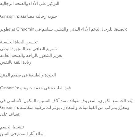
التركيز على الأداء والصحة الرجالية
Ginsomin: حيوية رجالية مضاعفة
تم تطوير Ginsomin خصيصًا للرجال لدعم الأداء البدني والذهني. يساهم في:
تحسين الحياة الجنسية
تسريع التعافي بعد المجهود البدني
تعزيز الشعور بالراحة والصحة العامة
زيادة الثقة بالنفس
الجودة والطبيعة في صميم المنتج
Ginsomin: قوة الطبيعة في خدمة حيويتك
يُعد الجنسنغ الكوري، المعروف بفوائده منذ آلاف السنين، المكون الأساسي في
Ginsomin. ومعزّز بمركب من الفيتامينات والمعادن، يوفر لك تركيبة متكاملة
تساعد على:
تنشيط الجسم
إبطاء آثار التقدم في السن