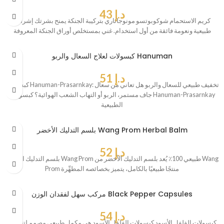
د.إ
43
كريم الاستحمام شوكوبوتسو مونوجاتاري بتركيبة الجنكة يمنح بشرتك إشراقة
طبيعية ونعومة فائقة من أول استخدام. غني بمستخلص أوراق الجنكة المعروفة
كبسولات لعلاج السعال والربو Hanuman
د.إ
51
كبسولات Hanuman-Prasarnkay: تخفيف طبيعي للسعال والربو هل تعاني من سعال
جاف مستمر، الربو أو التهاب الشعب الهوائية؟ كبسولات Hanuman-Prasarnkay
الطبيعية
بلسم التدليك الأخضر Wang Prom Herbal Balm
د.إ
52
بلسم التدليك الأخضر Wang Prom طبيعي 100٪ يُعد بلسم التدليك الأخضر من Wang
Prom منتجًا طبيعيًا بالكامل، يتميز بخصائصه المطهِّرة
مركب سهل لفقدان الوزن Black Pepper Capsules
د.إ
54
كبسولات الفلفل الأسود كبسولات الفلفل الأسود هي مكمل طبيعي مصمم لتنظيف