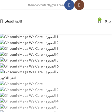
thainoor.contact@gmail.com
0
د.إ
0
قائمة الطعام
انقر للتكبير