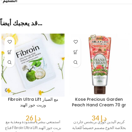
التسليم
قد يعجبك أيضاً…
Kose Precious Garden
Fibroin Ultra Lift مع الصبار
Peach Hand Cream 70 gr
وزيت جوز الهند
د.إ
34
د.إ
26
كريم اليدين كوزي بريشس جاردن
استمتعي ببشرة مشدودة ومغذية مع
بخلاصة الخوخ مصمم خصيصاً للعناية
قناع Fibroin Ultra Lift بزيت جوز الهند