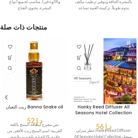
بالبشرة الجافة وتوفير ترطيب مكثف
والألوة فيرا، مناسب لجميع أنواع
يدوم طويلاً. تركيبته الغنية تساعد
البشرة. يحتوي القناع
منتجات ذات صلة
Hanky Reed Diffuser All
زيت الثعبان Banna Snake oil
Seasons Hotel Collection
د.إ
52
د.إ
56
نص مقترح لبطاقة المنتج باللغة
عطر منزلي Hanky Reed Diffuser
العربية: اسم المنتج زيت الأفعى من
All Seasons Hotel Collection يمنحك
علامة بانّا للعناية بالجسم والشعر