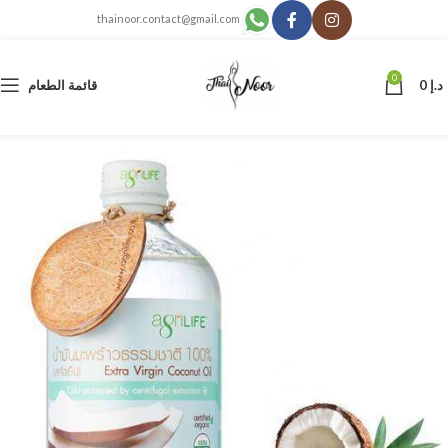
thainoor.contact@gmail.com
0
د.إ
0
قائمة الطعام