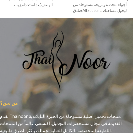
أجواء متجددة ومريحة مستوحاة من
الوصف يُعد استخدام زيت
فنادق All Seasons، ليحول مساحتك
من نحن؟
تقدم Thainoor منتجات تجميل أصلية مستوحاة من الخبرة التايلاندية
القديمة في مجال مستحضرات التجميل. اكتشفي عالماً من المنتجات
اللطيفة المخصصة بالكامل للعناية بجمالك بأكثر الطرق طبيعية.