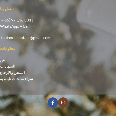
اتصل بنا
+(66) 97 136 0311
WhatsApp
/
Viber
thainoor.contact@gmail.com
معلومات
عن
الشهادات
الشحن والإرجاع
شراء منتجات تايلندية