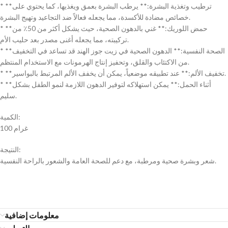
* **ترطيب وتغذية البشرة:** يرطب البشرة بعمق ويغذيها، كما يحتوي على
خصائص مضادة للأكسدة، مما يجعله فعالاً ضد التجاعيد وتهيج البشرة.
* **حمض اللوريك:** غني بالدهون الصحية، حيث يشكل أكثر من 50٪ من
تركيبته، مما يجعله أغنى مصدر بعد حليب الأم.
* **الصحة النفسية:** الدهون الصحية في زيت جوز الهند قد تساعد في التخفيف
من الاكتئاب والقلق، وتحفيز إنتاج الهرمونات مع الاستخدام المنتظم.
* **تخفيف الألم:** عند تطبيقه موضعياً، يمكن أن يخفف الألم المرتبط بالبواسير.
* **أثناء الحمل:** يمكن استهلاكه لتوفير الدهون اللازمة لنمو الطفل بشكل
سليم.
الكمية:
100 غرام
النتيجة:
شعر وبشرة صحية ومرطبة، مع دعم للصحة العامة والشعور بالراحة النفسية.
معلومات إضافية