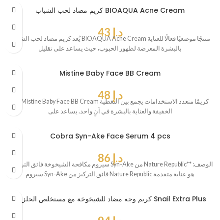
كريم مضاد لحب الشباب BIOAQUA Acne Cream
د.إ
43
يُعد كريم مضاد لحب الشباب BIOAQUA Acne Cream منتجًا موضعيًا فعالًا للعناية
بالبشرة المعرضة لظهور الحبوب، حيث يساعد على تقليل
Mistine Baby Face BB Cream
د.إ
48
يُعد Mistine Baby Face BB Cream كريمًا متعدد الاستخدامات يجمع بين التغطية
الخفيفة والعناية بالبشرة في آنٍ واحد. يساعد على
Cobra Syn-Ake Face Serum 4 pcs
د.إ
86
**سيروم مكافحة الشيخوخة فائق التركيز Syn-Ake من Nature Republic** الوصف:
سيروم Syn-Ake فائق التركيز من Nature Republic هو عناية متقدمة
كريم وجه مضاد للشيخوخة مع مستخلص الحلزون Snail Extra Plus