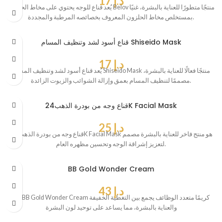
د.إ
17
يُعد قناع للوجه يحتوي على مخاط الحلزون Belov منتجًا متطورًا للعناية بالبشرة، غنيًا
بمستخلص مخاط الحلزون المعروف بخصائصه المرطبة والمجددة.
قناع أسود لشد وتنظيف المسام Shiseido Mask
د.إ
17
يُعد قناع أسود لشد وتنظيف المسام Shiseido Mask منتجًا فعالًا للعناية بالبشرة،
مصممًا لتنظيف المسام بعمق وإزالة الشوائب والزيوت الزائدة.
قناع وجه من بودرة الذهب24K Facial Mask
د.إ
25
قناع وجه من بودرة الذهب 24K Facial Mask هو منتج فاخر للعناية بالبشرة مصمم
لتعزيز إشراقة الوجه وتحسين مظهره العام.
BB Gold Wonder Cream
د.إ
43
يُعد BB Gold Wonder Cream كريمًا متعدد الوظائف يجمع بين التغطية الخفيفة
والعناية بالبشرة، مما يساعد على توحيد لون البشرة