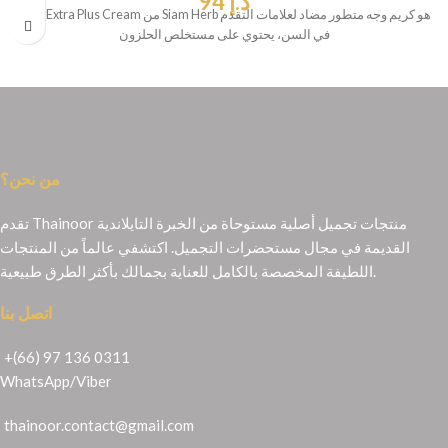
د.إ
94
Snail Extra Plus Cream من Siam Herb هو كريم وجه متطور مضاد لعلامات التقدم
في السن، يحتوي على مستخلص الحلزون
من نحن؟
تقدم Thainoor منتجات تجميل أصلية مستوحاة من الخبرة التايلاندية
القديمة في مجال مستحضرات التجميل. اكتشفي عالماً من المنتجات
اللطيفة المخصصة بالكامل للعناية بجمالك بأكثر الطرق طبيعية.
اتصل بنا
+(66) 97 136 0311
WhatsApp
/
Viber
thainoor.contact@gmail.com