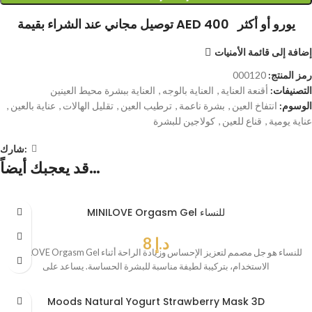
توصيل مجاني عند الشراء بقيمة AED 400 يورو أو أكثر
إضافة إلى قائمة الأمنيات
رمز المنتج:
000120
التصنيفات:
أقنعة العناية
,
العناية بالوجه
,
العناية ببشرة محيط العينين
الوسوم:
انتفاخ العين
,
بشرة ناعمة
,
ترطيب العين
,
تقليل الهالات
,
عناية بالعين
,
عناية يومية
,
قناع للعين
,
كولاجين للبشرة
شارك:
قد يعجبك أيضاً…
MINILOVE Orgasm Gel للنساء
د.إ
8
MINILOVE Orgasm Gel للنساء هو جل مصمم لتعزيز الإحساس وزيادة الراحة أثناء
الاستخدام، بتركيبة لطيفة مناسبة للبشرة الحساسة. يساعد على
Moods Natural Yogurt Strawberry Mask 3D