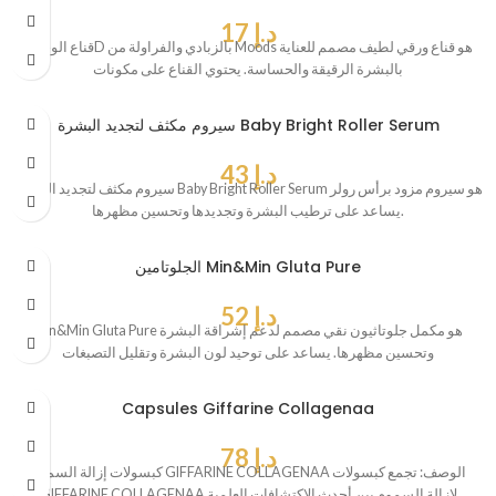
د.إ
17
قناع الوجه 3D بالزبادي والفراولة من Moods هو قناع ورقي لطيف مصمم للعناية
بالبشرة الرقيقة والحساسة. يحتوي القناع على مكونات
سيروم مكثف لتجديد البشرة Baby Bright Roller Serum
د.إ
43
سيروم مكثف لتجديد البشرة Baby Bright Roller Serum هو سيروم مزود برأس رولر
يساعد على ترطيب البشرة وتجديدها وتحسين مظهرها.
الجلوتامين Min&Min Gluta Pure
د.إ
52
Min&Min Gluta Pure هو مكمل جلوتاثيون نقي مصمم لدعم إشراقة البشرة
وتحسين مظهرها. يساعد على توحيد لون البشرة وتقليل التصبغات
Capsules Giffarine Collagenaa
د.إ
78
كبسولات إزالة السموم GIFFARINE COLLAGENAA الوصف: تجمع كبسولات
GIFFARINE COLLAGENAA لإزالة السموم بين أحدث الاكتشافات العلمية