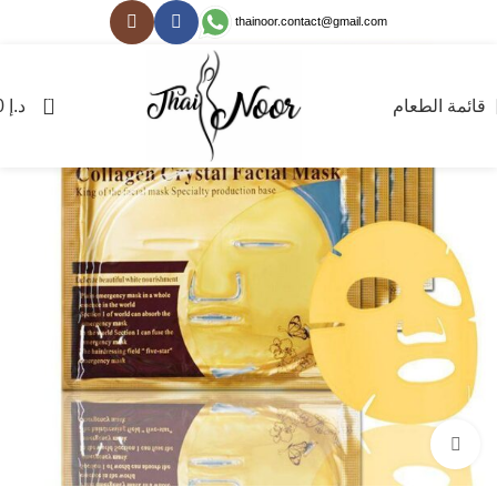
thainoor.contact@gmail.com
0
قائمة الطعام
د.إ
0
انقر للتكبير