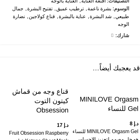
التصنيفات:
أقنعة العناية
,
العناية بالوجه
الوسوم:
بشرة ناعمة
,
ترطيب عميق
,
تفتيح البشرة
,
جمال
طبيعي
,
شد البشرة
,
عناية بالبشرة
,
قناع كولاجين
,
نضارة
الوجه
شارك:
قد يعجبك أيضاً…
قناع وجه من قماش
MINILOVE Orgasm
كيتون التوت
Gel للنساء
Obsession
د.إ
8
د.إ
17
MINILOVE Orgasm Gel للنساء
Fruit Obsession Raspberry
هو جل مصمم لتعزيز الإحساس