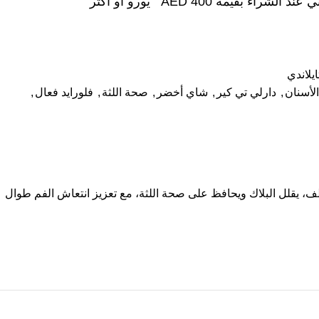
شراء بقيمة AED 400 يورو أو أكثر
يلاندي
لأسنان
,
دارلي تي كير
,
شاي أخضر
,
صحة اللثة
,
فلورايد فعال
,
 الأسنان بلطف، يقلل البلاك ويحافظ على صحة اللثة، مع تعزيز انتعاش الفم طوال