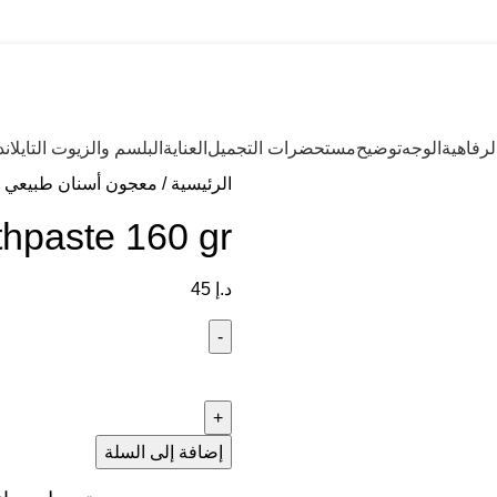
رفاهية
الوجه
توضيح
مستحضرات التجميل
العناية
البلسم والزيوت التايلاند
الرئيسية
معجون أسنان طبيعي تا
thpaste 160 gr
د.إ
45
إضافة إلى السلة