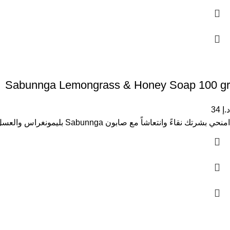
Sabunnga Lemongrass & Honey Soap 100 gr
د.إ
34
امنحي بشرتك نقاءً وانتعاشاً مع صابون Sabunnga بليمونغراس والعسل، المصمم لتنظيف البشرة بعمق ومنحها نعومة وإشراقة صحية. يتميز هذا الصابون