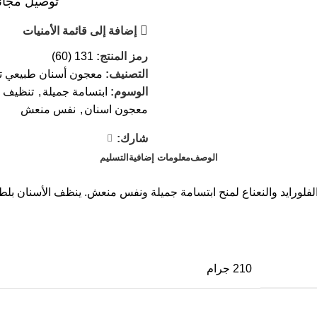
توصيل مجاني عند ال
إضافة إلى قائمة الأمنيات
رمز المنتج:
131 (60)
التصنيف:
معجون أسنان طبيعي تا
الوسوم:
ابتسامة جميلة
,
تنظيف ا
معجون اسنان
,
نفس منعش
شارك:
الوصف
معلومات إضافية
التسليم
حتوي على الشاي الأخضر، الفلورايد والنعناع لمنح ابتسامة جميلة ونفس منعش. ينظف
210 جرام