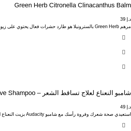
Green Herb Citronella Clinacanthus Balm
د.إ
39
مرهم Green Herb بالسترونيلا هو طارد حشرات فعال يحتوي على زيوت أساسية من نبات السترونيلا، مع تأثير منعش ومهدئ للبشرة.
شامبو النعناع لعلاج تساقط الشعر – Audace Reactive Shampoo
د.إ
49
استعيدي صحة شعرك وفروة رأسك مع شامبو Audacity بزيت النعناع الفلفلي الطبي. يمتاز الشامبو بخصائصه المضادة للالتهاب والبكتيريا والفطريات، ويمنح