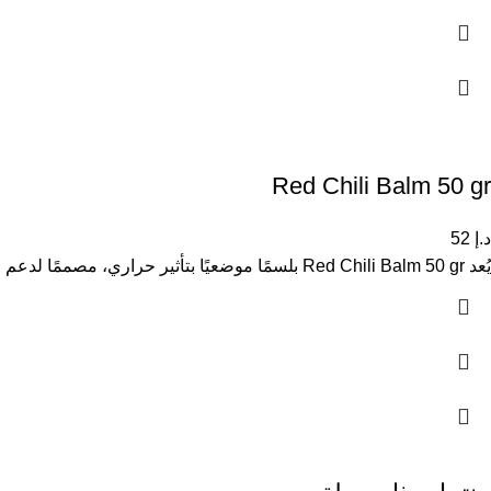
Red Chili Balm 50 gr
د.إ
52
يُعد Red Chili Balm 50 gr بلسمًا موضعيًا بتأثير حراري، مصممًا لدعم استرخاء العضلات وتنشيط الدورة الدموية في المناطق المستهدفة.