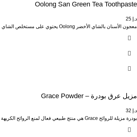
Oolong San Green Tea Toothpaste
د.إ
25
معجون الأسنان بالشاي الأخضر Oolong يحتوي على مستخلص الشاي الأخضر التايلاندي الطبيعي المعروف بخصائصه المضادة للبكتيريا. يعمل المعجون على حماية
مزيل عرق بودرة – Grace Powder
د.إ
32
بودرة مزيلة للروائح Grace هي منتج طبيعي فعال لمنع الروائح الكريهة الناتجة عن التعرق. منتج شهير في تايلاند، يوفر حماية