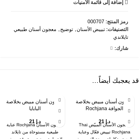
إضافة إلى قائمة الأمنيات
رمز المنتج:
000707
التصنيفات:
تبييض الأسنان
,
توضيح
,
معجون أسنان طبيعي
تايلاندي
شارك:
قد يعجبك أيضاً…
معجون أسنان مبيض بخلاصة
معجون أسنان مبيض بخلاصة
الجوافة Rochjana
البابايا
د.إ
21
د.إ
21
معجون الأسنان المبيّض Thai
معجون الأسنان Rochjana عناية
Rochjana تبييض فعّال وعناية
طبيعية مستوحاة من تايلاند