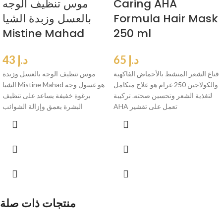
Caring AHA
موس تنظيف الوجه
Formula Hair Mask
بالعسل وزبدة الشيا
Mistine Mahad
250 ml
د.إ
65
د.إ
43
قناع الشعر المنشط بالأحماض الفاكهية
موس تنظيف الوجه بالعسل وزبدة
والكولاجين 250 غرام هو علاج متكامل
الشيا Mistine Mahad هو غسول وجه
لتغذية الشعر وتحسين صحته. تركيبة
برغوة خفيفة يساعد على تنظيف
AHA تعمل على تقشير
البشرة بعمق وإزالة الشوائب
منتجات ذات صلة