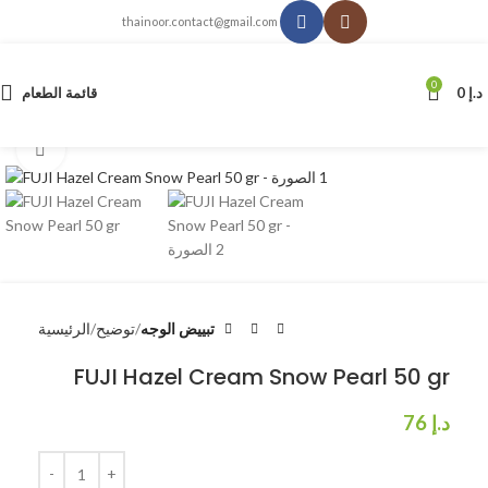
thainoor.contact@gmail.com
0
د.إ
0
قائمة الطعام
انقر للتكبير
تبييض الوجه
توضيح
الرئيسية
FUJI Hazel Cream Snow Pearl 50 gr
د.إ
76