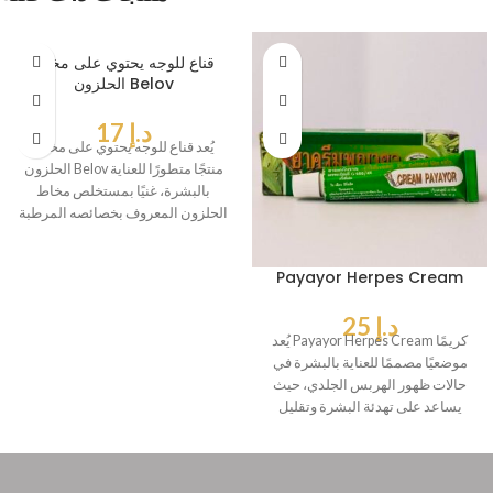
قناع للوجه يحتوي على مخاط
الحلزون Belov
د.إ
17
يُعد قناع للوجه يحتوي على مخاط
الحلزون Belov منتجًا متطورًا للعناية
بالبشرة، غنيًا بمستخلص مخاط
الحلزون المعروف بخصائصه المرطبة
والمجددة.
Payayor Herpes Cream
د.إ
25
يُعد Payayor Herpes Cream كريمًا
موضعيًا مصممًا للعناية بالبشرة في
حالات ظهور الهربس الجلدي، حيث
يساعد على تهدئة البشرة وتقليل