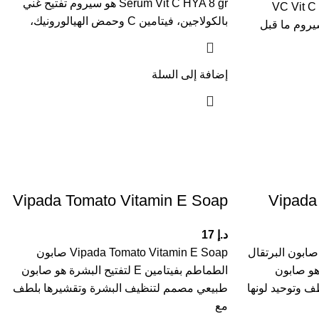
Serum Vit C HYA 8 gr هو سيروم تفتيح غني
ه VC Vit C Bio Face
بالكولاجين، فيتامين C وحمض الهيالورونيك،
ون من سيروم ما قبل
إضافة إلى السلة
Vipada Tomato Vitamin E Soap
Vipada
د.إ
17
Vipada Orange Papaya So صابون البرتقال
Vipada Tomato Vitamin E Soap صابون
 هو صابون
الطماطم بفيتامين E لتفتيح البشرة هو صابون
 وتوحيد لونها
طبيعي مصمم لتنظيف البشرة وتقشيرها بلطف
مع