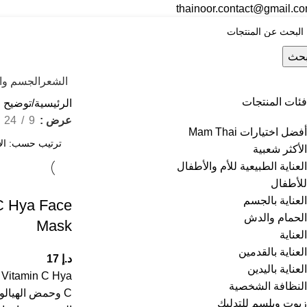
thainoor.contact@gmail.c
حث
الشعر
الجسم وال
فئات المنتجات
الرئيسية
توضيح
عرض
9
24
أفضل اختيارات Mam Thai
الأكثر شعبية
العناية الطبيعية للأم والأطفال
للأطفال
العناية بالجسم
C Hya Face
الحمام والدش
Mask
العناية
العناية بالقدمين
د.إ
17
العناية باليدين
النظافة الشخصية
C وحمض الهيال
زيوت وبلسم للتدليك