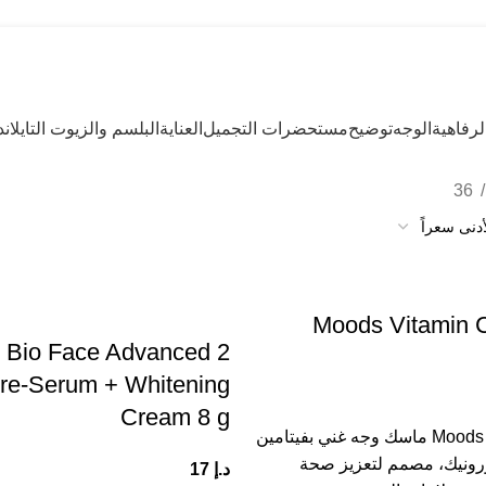
رفاهية
الوجه
توضيح
مستحضرات التجميل
العناية
البلسم والزيوت التايلاند
36
Moods Vitamin 
C Bio Face Advanced 2
e-Serum + Whitening
Cream 8 g
Moods Vitamin C Hya ماسك وجه غني بفيتامين
ورونيك، مصمم لتعزيز صحة
د.إ
17