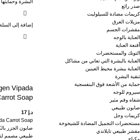
البشرة وحمايتها
صدر رائع
كريمات مضادة للسيلوليت
مزيلات العرق
إضافة إلى السلة
مقشرات الجسم
العناية بالوجه
أقنعة العناية
التونك والمستحضرات
العناية بالبشرة التي تعاني من مشاكل
العناية ببشرة محيط العينين
تنقية البشرة
حماية من الأشعة فوق البنفسجية
agen Vipada
سيروم للوجه
arrot Soap
شفاه وفم مثير
صابون طبيعي
د.إ
17
كريمات وجل
da Carrot Soap
مستحضرات التجميل المضادة للشيخوخة
صابون الجزر بالك
مقشر طبيعي تايلاندي
طبيعي مصمم لتن
مكياج