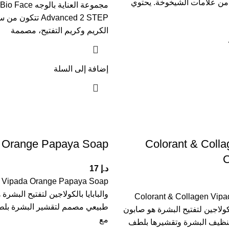
 من علامات الشيخوخة. يحتوي
مجموعة العناية بالوج
Advanced 2 STEP تتك
الكريم وكريم التفتيح، مصممة
إضافة إلى السلة
 Orange Papaya Soap
Colorant & Coll
C
د.إ
17
ap
والبابايا بالكولاجين لتفتيح البشرة
Colorant & Collagen Vipa
طبيعي مصمم لتقشير البشرة بلطف
ولاجين لتفتيح البشرة هو صابون
مع
ظيف البشرة وتقشيرها بلطف