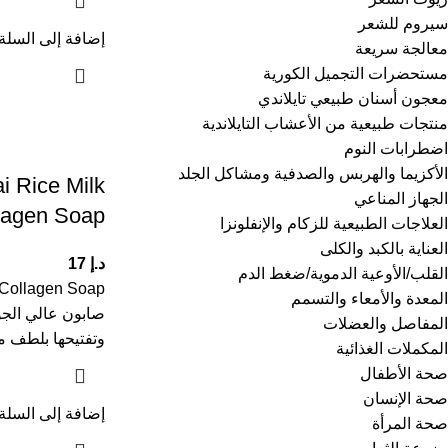
سيروم للشعر
إضافة إلى السلة
معالجة سريعة
مستحضرات التجميل الكورية
معجون أسنان طبيعي تايلاندي
منتجات طبيعية من الأعشاب التايلاندية
اضطرابات النوم
الأكزيما والهربس والصدفية ومشاكل الجلد
i Rice Milk
الجهاز المناعي
lagen Soap
العلاجات الطبيعية للزكام والإنفلونزا
العناية بالكبد والكلى
د.إ
17
القلب/الأوعية الدموية/ضغط الدم
المعدة والأمعاء والتسمم
صابون عالي الج
المفاصل والعضلات
وتفتيحها بلطف م
المكملات الغذائية
صحة الأطفال
صحة الإنسان
إضافة إلى السلة
صحة المرأة