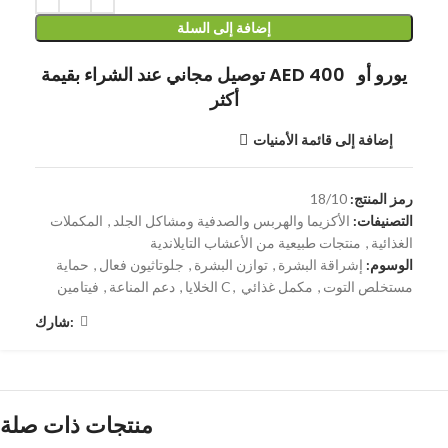
إضافة إلى السلة
توصيل مجاني عند الشراء بقيمة AED 400 يورو أو
أكثر
إضافة إلى قائمة الأمنيات
رمز المنتج:
18/10
التصنيفات:
الأكزيما والهربس والصدفية ومشاكل الجلد
,
المكملات
الغذائية
,
منتجات طبيعية من الأعشاب التايلاندية
الوسوم:
إشراقة البشرة
,
توازن البشرة
,
جلوتاثيون فعال
,
حماية
مستخلص التوت
,
مكمل غذائي
,
فيتامين C
الخلايا
,
دعم المناعة
,
شارك:
منتجات ذات صلة