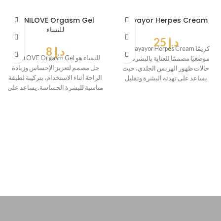
MINILOVE Orgasm Gel
Payayor Herpes Cream
للنساء
د.إ
25
يُعد Payayor Herpes Cream كريمًا
د.إ
8
MINILOVE Orgasm Gel للنساء هو
موضعيًا مصممًا للعناية بالبشرة في
جل مصمم لتعزيز الإحساس وزيادة
حالات ظهور الهربس الجلدي، حيث
الراحة أثناء الاستخدام، بتركيبة لطيفة
يساعد على تهدئة البشرة وتقليل
مناسبة للبشرة الحساسة. يساعد على