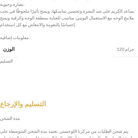
نضارة وحيوية.
يساعد الكريم على شد البشرة وتحسين تماسكها، ويمنح تأثيرًا ملحوظًا في نحت
ملامح الوجه مع الاستعمال اليومي. مناسب للعناية بمنطقة الوجه والرقبة ويمنح
إحساسًا بالنعومة والانتعاش مع كل استخدام.
معلومات إضافية
الوزن
120 جرام
التسليم
التسليم والإرجاع
مدة الشحن
يتم شحن الطلبات من مركزنا اللوجستي. تعتمد مدة الشحن المتوسطة على
طريقة التسليم المطلوبة (سريعة أو كلاسيكية) المحددة على صفحة المنتج وفي