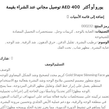
توصيل مجاني عند الشراء بقيمة AED 400 يورو أو أكثر
إضافة إلى قائمة الأمنيات
رمز المنتج:
000232
التصنيفات:
العناية بالوجه
,
كريمات وجل
,
مستحضرات التجميل المضادة
للشيخوخة
الوسوم:
ترطيب البشرة
,
تقليل الذقن
,
حرق الدهون
,
شد الرقبة
,
شد الوجه
,
عناية البشرة
,
مظهر شاب
,
نحت الفك
شارك:
التسليم
الوصف
الوصف
كريم مجدد لتصحيح وشد الشكل البيضاوي للوجه Gold Shape Slimming Face هو
منتج متطور مصمم لتحسين ملامح الوجه وشد البشرة بفعالية مع الاستخدام
المنتظم. يعمل على إبراز خط الفك وتقليل مظهر الذقن المزدوجة، مما يمنح
الوجه مظهرًا أكثر تحديدًا وتناسقًا دون الحاجة إلى إجراءات تجميلية.
تعتمد تركيبته على مستخلصات نباتية فعالة تساعد على استهداف تراكمات الدهون
في منطقة الوجه والرقبة، مع دعم عملية الأيض الجلدي وتحسين مرونة البشرة.
كما يساهم في تنشيط الدورة الدموية، مما يعزز تغذية الجلد ويمنحه مظهرًا أكثر