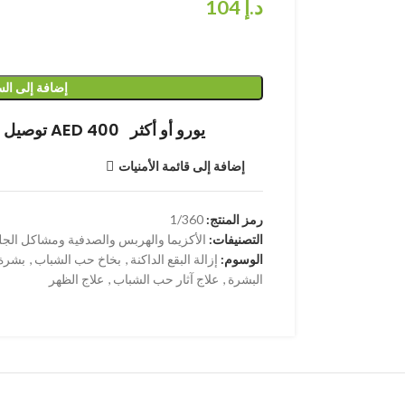
د.إ
104
إضافة إلى ال
توصيل مجاني عند الشراء بقيمة AED 400 يورو أو أكثر
إضافة إلى قائمة الأمنيات
رمز المنتج:
1/360
التصنيفات:
الأكزيما والهربس والصدفية ومشاكل الجل
الوسوم:
إزالة البقع الداكنة
,
بخاخ حب الشباب
,
بشرة 
البشرة
,
علاج آثار حب الشباب
,
علاج الظهر