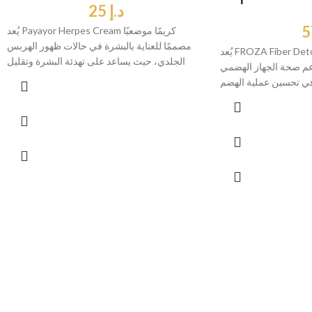
د.إ
25
يُعد Payayor Herpes Cream كريمًا موضعيًا
مصممًا للعناية بالبشرة في حالات ظهور الهربس
يُعد FROZA Fiber Detox 60 caps مكملًا غذائيًا غنيًا
الجلدي، حيث يساعد على تهدئة البشرة وتقليل
دعم صحة الجهاز الهضمي
ي تحسين عملية الهضم