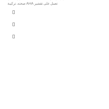
صحته. تركيبة AHA تعمل على تقشير
Double C
Hair Fall