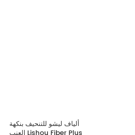
ر فول ديفيند C هو علاج مغذٍ للشعر
ن أكثر من المعتاد.
غني
ألياف ليشو للتنحيف بنكهة
العنب Lishou Fiber Plus