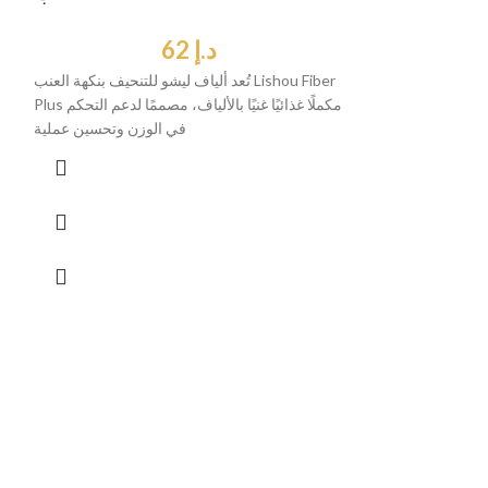
د.إ
62
تُعد ألياف ليشو للتنحيف بنكهة العنب Lishou Fiber
Plus مكملًا غذائيًا غنيًا بالألياف، مصممًا لدعم التحكم
في الوزن وتحسين عملية