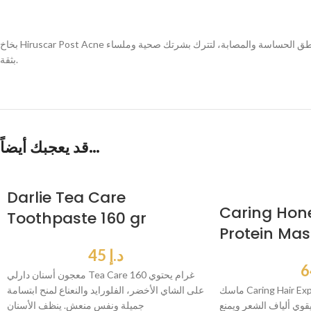
بخاخ Hiruscar Post Acne للظهر 100 مل يقلل البقع الداكنة وآثار حب الشباب، يهدئ الاحمرار والتهيج، ويوحد لون البشرة لمنح ظهر ناعم وموحد. تركيبة مخصصة للمناطق الحساسة والمصابة، لتترك بشرتك صحية وملساء
بثقة.
قد يعجبك أيضاً…
Darlie Tea Care
Caring Hone
Toothpaste 160 gr
Protein Mas
د.إ
45
معجون أسنان دارلي Tea Care 160 غرام يحتوي
ماسك Caring Hair Expert يغذي الشعر بعمق
على الشاي الأخضر، الفلورايد والنعناع لمنح ابتسامة
قوي ألياف الشعر ويمنع
جميلة ونفس منعش. ينظف الأسنان