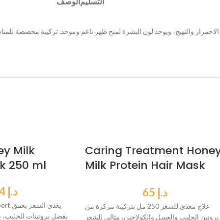
التسليم
الوصف
y Milk
Caring Treatment Hone
k 250 ml
Milk Protein Hair Mask
250 ml
د.إ
64
د.إ
65
علاج مغذي للشعر 250 مل بتركيبة مركزة من
بفضل بروتينات الحليب، ي
بروتين الحليب والعسل والكولاجين، مثالي للشعر