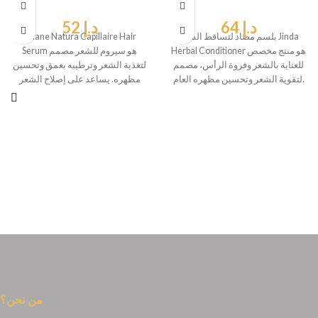
د.إ
64
د.إ
52
بلسم مضاد لتساقط الشعر Jinda
Lolane Natura Capillaire Hair
Herbal Conditioner هو منتج مخصص
Serum هو سيروم للشعر مصمم
للعناية بالشعر وفروة الرأس، مصمم
لتغذية الشعر وترطيبه بعمق وتحسين
لتقوية الشعر وتحسين مظهره العام.
مظهره. يساعد على إصلاح الشعر
التالف
من نحن؟