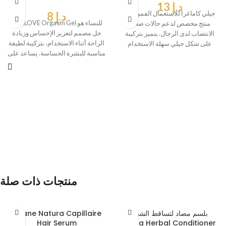
د.إ
13
جيلي كاماغرا للاستعمال الفموي هو
د.إ
8
MINILOVE Orgasm Gel للنساء هو
منتج مخصص لدعم حالات ضعف
جل مصمم لتعزيز الإحساس وزيادة
الانتصاب لدى الرجال. يتميز بتركيبة
الراحة أثناء الاستخدام، بتركيبة لطيفة
على شكل جيلي سهلة الاستخدام
مناسبة للبشرة الحساسة. يساعد على
منتجات ذات صلة
بلسم مضاد لتساقط الشعر
Lolane Natura Capillaire
Hair Serum
Jinda Herbal Conditioner