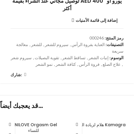
توصيل مجاني عند الشراء بقيمة AED 400 يورو أو
أكثر
إضافة إلى قائمة الأمنيات
رمز المنتج:
000246
التصنيفات:
العناية بفروة الرأس
,
سيروم للشعر
,
للشعر
,
معالجة
سريعة
الوسوم:
إنبات الشعر
,
تساقط الشعر
,
تقوية البصيلات
,
سيروم شعر
,
علاج الصلع
,
فروة الرأس
,
كثافة الشعر
,
نمو الشعر
شارك:
قد يعجبك أيضاً…
هلام لزيادة القوة Kamagra
MINILOVE Orgasm Gel
للنساء