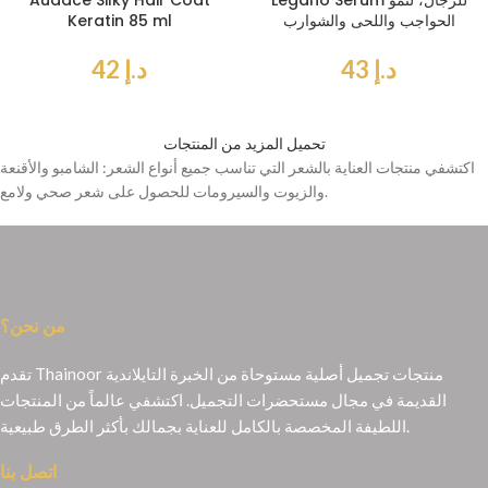
Legano Serum للرجال، لنمو
Audace Silky Hair Coat
الحواجب واللحى والشوارب
Keratin 85 ml
د.إ
43
د.إ
42
تحميل المزيد من المنتجات
اكتشفي منتجات العناية بالشعر التي تناسب جميع أنواع الشعر: الشامبو والأقنعة
والزيوت والسيرومات للحصول على شعر صحي ولامع.
من نحن؟
تقدم Thainoor منتجات تجميل أصلية مستوحاة من الخبرة التايلاندية
القديمة في مجال مستحضرات التجميل. اكتشفي عالماً من المنتجات
اللطيفة المخصصة بالكامل للعناية بجمالك بأكثر الطرق طبيعية.
اتصل بنا