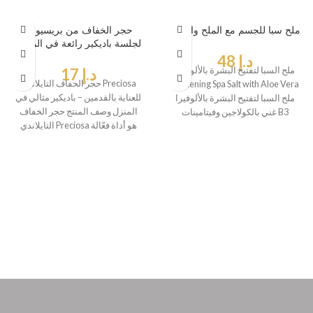
ملح سبا للجسم مع الملح والصبار
حجر الخفاف من بريسيوسا
لجلسة باديكير رائعة في المنزل
د.إ
48
ملح السبا لتفتيح البشرة بالألوفيرا
د.إ
17
حجر الخفاف التايلاندي Preciosa
Whitening Spa Salt with Aloe Vera
للعناية بالقدمين – باديكير مثالي في
ملح السبا لتفتيح البشرة بالألوفيرا
المنزل وصف المنتج حجر الخفاف
غني بالكولاجين وفيتامينات B3
التايلاندي Preciosa هو أداة فعّالة