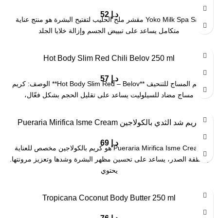
د.إ
52
Yoko Milk Spa Salt مقشر ملح الحليب لتفتيح البشرة هو منتج عناية
متكامل يساعد على تبييض الجسم وإزالة خلايا الجلد
Hot Body Slim Red Chili Belov 250 ml
د.إ
57
كريم المساج للتنحيف **Hot Body Slim Red – Belov** الوصف: كريم
مساج مضاد للسيلوليت يساعد على تقليل الحجم بشكل فعّال،
كريم شد الثدي بالكولاجين Pueraria Mirifica Isme Cream
د.إ
69
Pueraria Mirifica Isme Cream هو كريم بالكولاجين مخصص للعناية
بمنطقة الصدر، يساعد على تحسين مظهر البشرة وشدها وتعزيز مرونتها.
يحتوي
Tropicana Coconut Body Butter 250 ml