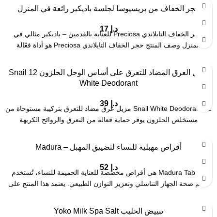
حجر الخفاف من بريسيوسا لجلسة باديكير رائعة في المنزل
د.إ
17
حجر الخفاف التايلاندي Preciosa للعناية بالقدمين – باديكير مثالي في
المنزل وصف المنتج حجر الخفاف التايلاندي Preciosa هو أداة فعّالة
مزيل العرق المضاد للتعرق على أساس الوحل الحلزون 12 Snail
White Deodorant
د.إ
39
12 Snail White Deodorant مزيل عرق مضاد للتعرق بتركيبة مستوحاة من
مستخلص الحلزون يوفر حماية فعالة من التعرق والروائح الكريهة
أقراص مهبلية للنساء لتضييق المهبل – Madura
د.إ
52
Madura Tablets هي أقراص مخصصة للعناية الحميمة للنساء، تُستخدم
لدعم صحة الجهاز التناسلي وتعزيز التوازن الطبيعي. يعتمد هذا المنتج على
تبييض الحليب Yoko Milk Spa Salt