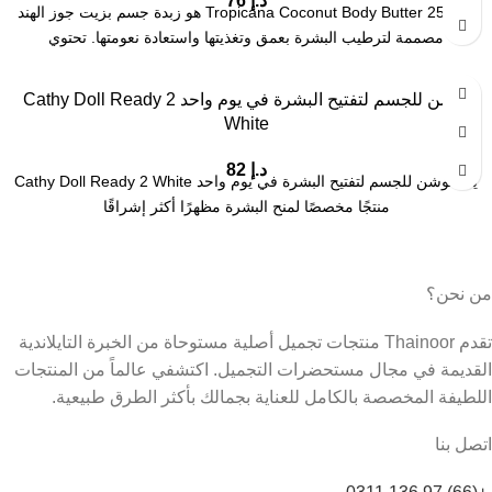
د.إ
76
Tropicana Coconut Body Butter 250 ml هو زبدة جسم بزيت جوز الهند
مصممة لترطيب البشرة بعمق وتغذيتها واستعادة نعومتها. تحتوي
لوشن للجسم لتفتيح البشرة في يوم واحد Cathy Doll Ready 2
White
د.إ
82
يُعد لوشن للجسم لتفتيح البشرة في يوم واحد Cathy Doll Ready 2 White
منتجًا مخصصًا لمنح البشرة مظهرًا أكثر إشراقًا
من نحن؟
تقدم Thainoor منتجات تجميل أصلية مستوحاة من الخبرة التايلاندية
القديمة في مجال مستحضرات التجميل. اكتشفي عالماً من المنتجات
اللطيفة المخصصة بالكامل للعناية بجمالك بأكثر الطرق طبيعية.
اتصل بنا