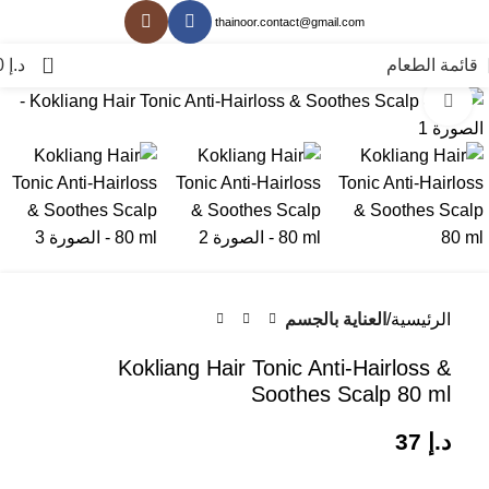
thainoor.contact@gmail.com
0
قائمة الطعام
د.إ
0
انقر للتكبير
الرئيسية
العناية بالجسم
Kokliang Hair Tonic Anti-Hairloss &
Soothes Scalp 80 ml
د.إ
37