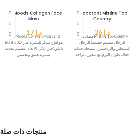
3D Moods Collagen Face
Deodorant Mistine Top
Mask
Country
د.إ
26
د.إ
17
مضاد تعرق Mistine Top Country
قناع Moods Collagen Moist and
للرجال مصمم خصيصاً للرجال
Elastic 3D هو قناع مبتكر للبشرة غني
النشطين والرياضيين، ليمنحك حماية
بالكولاجين ثلاثي الأبعاد، مصمم لتغذية
فعالة طوال اليوم مع شعور بالراحة
البشرة بعمق وتحسين
والثقة.
منتجات ذات صلة