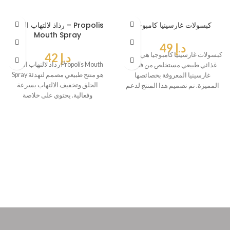
كبسولات غارسينيا كامبوجيا
رذاذ لالتهاب الحلق – Propolis
Mouth Spray
د.إ
49
كبسولات غارسينيا كامبوجيا هي مكمل
د.إ
42
رذاذ لالتهاب الحلق Propolis Mouth
غذائي طبيعي مستخلص من فاكهة
Spray هو منتج طبيعي مصمم لتهدئة
غارسينيا المعروفة بخصائصها
الحلق وتخفيف الالتهاب بسرعة
المميزة. تم تصميم هذا المنتج لدعم
وفعالية. يحتوي على خلاصة
نمط
البروبوليس