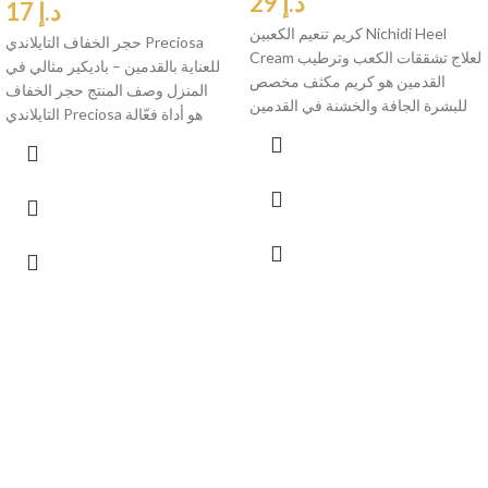
د.إ
29
د.إ
17
كريم تنعيم الكعبين Nichidi Heel
حجر الخفاف التايلاندي Preciosa
Cream لعلاج تشققات الكعب وترطيب
للعناية بالقدمين – باديكير مثالي في
القدمين هو كريم مكثف مخصص
المنزل وصف المنتج حجر الخفاف
للبشرة الجافة والخشنة في القدمين
التايلاندي Preciosa هو أداة فعّالة