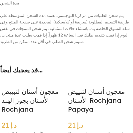
مدة الشحن
يتم شحن الطلبات من مركزنا اللوجستي. تعتمد مدة الشحن المتوسطة على
طريقة التسليم المطلوبة (سريعة أو كلاسيكية) المحددة على صفحة المنتج وفي
سلة التسوق الخاصة بك. باستثناء حالات استثنائية، يتم شحن المنتجات في نفس
اليوم إذا قمت بتقديم طلبك قبل الساعة 12 ظهراً. إذا قمت بطلب عدة منتجات،
سيتم شحن الطلب في أقل عدد ممكن من الطرود.
قد يعجبك أيضاً…
معجون أسنان لتبييض
معجون أسنان لتبييض
الأسنان Rochjana
الأسنان بجوز الهند
Rochjana
Papaya
د.إ
21
د.إ
21