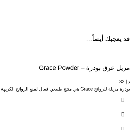
قد يعجبك أيضاً…
مزيل عرق بودرة – Grace Powder
د.إ
32
بودرة مزيلة للروائح Grace هي منتج طبيعي فعال لمنع الروائح الكريهة الناتجة عن التعرق. منتج شهير في تايلاند، يوفر حماية