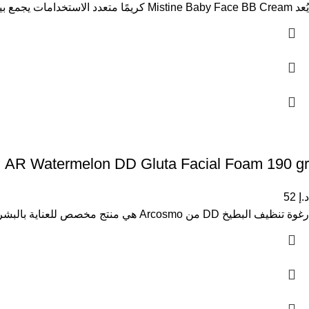
يُعد Mistine Baby Face BB Cream كريمًا متعدد الاستخدامات يجمع بين التغطية الخفيفة والعناية بالبشرة في آنٍ واحد. يساعد على
AR Watermelon DD Gluta Facial Foam 190 gr
د.إ
52
رغوة تنظيف البطيخ DD من Arcosmo هي منتج مخصص للعناية بالبشرة، مناسب للاستخدام اليومي لجميع أنواع البشرة، خصوصاً البشرة الدهنية