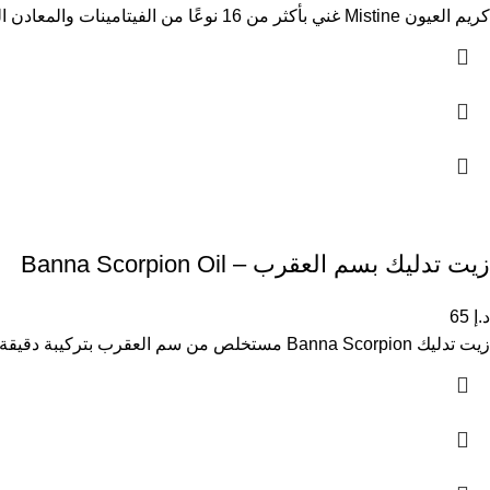
كريم العيون Mistine غني بأكثر من 16 نوعًا من الفيتامينات والمعادن المصممة خصيصًا لتقليل التجاعيد حول منطقة العينين. تركيبة خفيفة
زيت تدليك بسم العقرب – Banna Scorpion Oil
د.إ
65
زيت تدليك Banna Scorpion مستخلص من سم العقرب بتركيبة دقيقة وآمنة، مع رائحة محايدة، مستوحاة من خبرة الطب التقليدي التايلاندي.