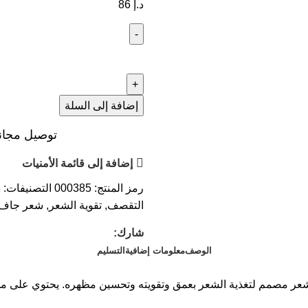
د.إ
86
إضافة إلى السلة
توصيل مجاني عند ال
إضافة إلى قائمة الأمنيات
رمز المنتج:
000385
التصنيفات:
س
التقصف
,
تقوية الشعر
,
شعر جاف
شارك:
الوصف
معلومات إضافية
التسليم
Lolane Natura H هو معزز فيتامينات للشعر مصمم لتغذية الشعر بعمق وتقويته وتحسين م