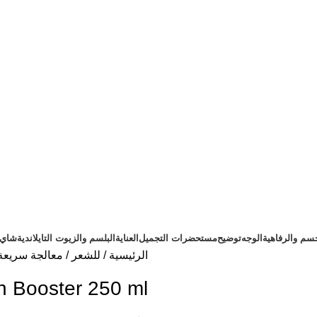
سم والرفاهية
الوجه
توضيح
مستحضرات التجميل
العناية
البلسم والزيوت التايلاندية
شاي ت
الرئيسية
للشعر
معالجة سريعة
n Booster 250 ml