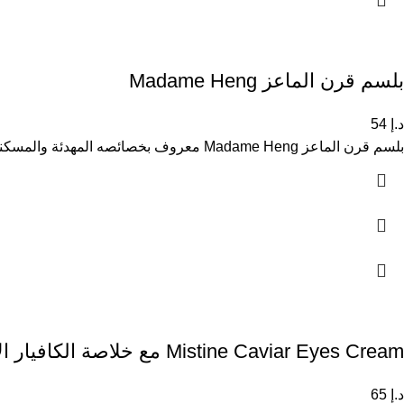
بلسم قرن الماعز Madame Heng
د.إ
54
بلسم قرن الماعز Madame Heng معروف بخصائصه المهدئة والمسكنة والمضادة للالتهاب، ويُستخدم لتخفيف الألم والحكة بسرعة وفعالية. تركيبته الفريدة تجعله
Mistine Caviar Eyes Cream مع خلاصة الكافيار الأسود
د.إ
65