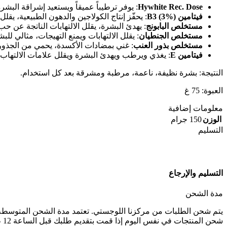
Hywhite Rec. Dose
: يوفر ترطيباً عميقاً ويستعيد إشراقة البش
فيتامين B3 (3%)
: يحفّز إنتاج الكولاجين والدهون الطبيعية، يق
مستخلص البابونج
: يهدئ البشرة، يقلل الالتهابات الناتجة عن ح
مستخلص الجنطيان
: يقلل الالتهابات ويمنع التهيجات، مثالي لل
مستخلص بذور العنب
: غني بمضادات الأكسدة، يحمي من الجذور
فيتامين E
: يغذي ويرطب ويهدئ البشرة ويقلل علامات الالتهاب
النتيجة: بشرة نظيفة، ناعمة، مرطبة ومشرقة بعد كل استخدام.
العبوة: 75 غ
معلومات إضافية
الوزن
150 جرام
التسليم
التسليم والإرجاع
مدة الشحن
يتم شحن الطلبات من مركزنا اللوجستي. تعتمد مدة الشحن المتوسطة عل
شحن المنتجات في نفس اليوم إذا قمت بتقديم طلبك قبل الساعة 12 ظهراً. إذا قمت بطلب عدة منتجات، سيتم شحن الطلب في أقل عدد ممكن من الطرود.