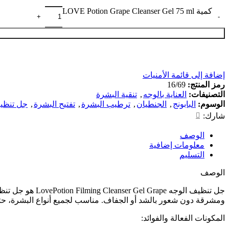
كمية LOVE Potion Grape Cleanser Gel 75 ml
إضافة إلى قائمة الأمنيات
رمز المنتج:
16/69
التصنيفات:
العناية بالوجه
,
تنقية البشرة
الوسوم:
البابونج
,
الجنطيان
,
ترطيب البشرة
,
تفتيح البشرة
,
جل تنظي
شارك:
الوصف
معلومات إضافية
التسليم
الوصف
جل تنظيف الوجه
ومشرقة دون شعور بالشد أو الجفاف. مناسب لجميع أنواع البشرة، حت
المكونات الفعالة والفوائد: