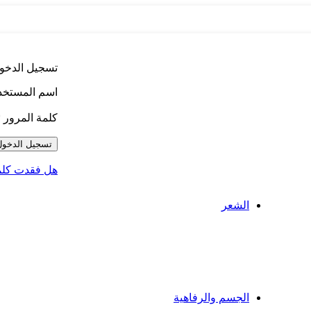
تسجيل الدخو
اسم المستخدم 
كلمة المرور
*
تسجيل الدخول
هل فقدت كلمة
الشعر
صبغ الشعر
تساقط الشعر
سيروم للشعر
الشامبو والبلسم
العناية بفروة الرأس
العلاجات السريعة
الجسم والرفاهية
الحمام والدش