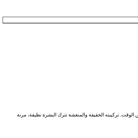
طيب وحمايتها في نفس الوقت. تركيبته الخفيفة والمنعشة تترك البشرة نظيفة، مرنة