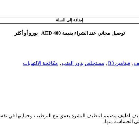
إضافة إلى السلة
توصيل مجاني عند الشراء بقيمة AED 400 يورو أو أكثر
ف
,
فيتامين B3
,
مستخلص بذور العنب
,
مكافحة الالتهابات
 LovePotion Filming Cleanser Gel Grape هو جل تنظيف لطيف مصمم لتنظيف البشرة بعمق مع التر
ى الحساسة منها.