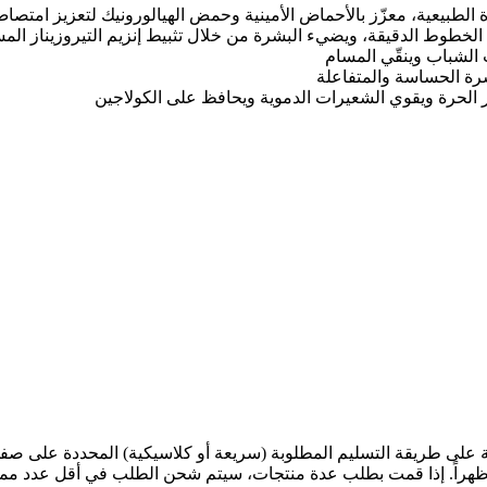
رة الطبيعية، معزّز بالأحماض الأمينية وحمض الهيالورونيك لتعزيز امتص
لل الخطوط الدقيقة، ويضيء البشرة من خلال تثبيط إنزيم التيروزيناز ال
ب الشباب وينقّي المسام
بشرة الحساسة والمتفاعلة
 الحرة ويقوي الشعيرات الدموية ويحافظ على الكولاجين
ى طريقة التسليم المطلوبة (سريعة أو كلاسيكية) المحددة على صفحة ا