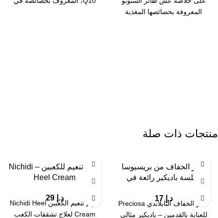
على خلاصة عش طائر السنونو
Q10، المعروف بخصائصه في
المعروفة بخصائصها المغذية
تفتيح البشرة وحمايتها
والمجددة. يساعد على
منتجات ذات صلة
حجر الخفاف من بريسيوسا
كريم تنعيم للكعبين – Nichidi
لجلسة باديكير رائعة في
Heel Cream
المنزل
د.إ
29
د.إ
17
كريم تنعيم الكعبين Nichidi Heel
حجر الخفاف التايلاندي Preciosa
Cream لعلاج تشققات الكعب
للعناية بالقدمين – باديكير مثالي