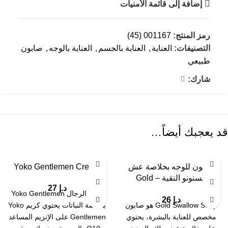
إضافة إلى قائمة الأمنيات
رمز المنتج:
001167 (45)
التصنيفات:
العناية
,
العناية بالجسم
,
العناية بالوجه
,
صابون
طبيعي
شارك:
قد يعجبك أيضاً…
صابون للوجه بخلاصة عش
Yoko Gentlemen Cream
السنونو النقية – Gold
د.إ
27
Swallow Soap
كريم الرجال Yoko Gentlemen
د.إ
26
Gold Swallow Soap هو صابون
بخلاصة النباتات يحتوي كريم Yoko
مخصص للعناية بالبشرة، يحتوي
Gentlemen على الإنزيم المساعد