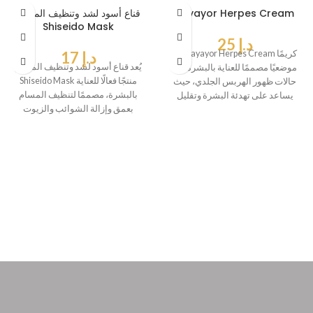
Payayor Herpes Cream
قناع أسود لشد وتنظيف المسام
Shiseido Mask
د.إ
25
يُعد Payayor Herpes Cream كريمًا
د.إ
17
يُعد قناع أسود لشد وتنظيف المسام
موضعيًا مصممًا للعناية بالبشرة في
Shiseido Mask منتجًا فعالًا للعناية
حالات ظهور الهربس الجلدي، حيث
بالبشرة، مصممًا لتنظيف المسام
يساعد على تهدئة البشرة وتقليل
بعمق وإزالة الشوائب والزيوت
الزائدة.