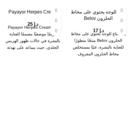
قناع للوجه يحتوي على مخاط
Payayor Herpes Cream
الحلزون Belov
د.إ
25
يُعد Payayor Herpes Cream
د.إ
17
يُعد قناع للوجه يحتوي على مخاط
كريمًا موضعيًا مصممًا للعناية
الحلزون Belov منتجًا متطورًا
بالبشرة في حالات ظهور الهربس
للعناية بالبشرة، غنيًا بمستخلص
الجلدي، حيث يساعد على تهدئة
مخاط الحلزون المعروف
البشرة وتقليل
بخصائصه المرطبة والمجددة.