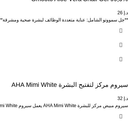
د.إ
26
**جل سمووتو الشامل: عناية متعددة الوظائف لبشرة صحية ومشرقة** جل Smooto الشامل هو علاج مبتكر يعتمد على مزيج ف
سيروم مركز لتفتيح البشرة AHA Mimi White
د.إ
32
سيروم مبيض مركز للبشرة AHA Mimi White يعمل سيروم AHA Mimi White المركز على تفتيح البشرة بفعالية من خلال تعزيز