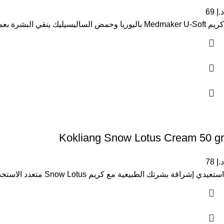
د.إ
69
كريم Medmaker U-Soft باليوريا وحمض الساليسيليك ينقي البشرة بعمق ويقلل الشوائب، يصغر حجم المسام ويمنع ظهور البثور الجديدة. يمنح بشرة
Kokliang Snow Lotus Cream 50 gr
د.إ
78
استعيدي إشراقة بشرتك الطبيعية مع كريم Snow Lotus متعدد الاستخدامات. يحتوي على مستخلصات طبيعية فعالة تعمل على معالجة الأسباب العميقة