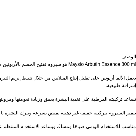
الوصف
Maysio Arbutin Essence 300 ml هو سيروم تفتيح الجسم بالأربوتين مصمم لتقليل التصبغات وتوحيد لون البشرة مع ترطيب عميق وملمس خفيف سريع الامتصاص.
يعمل الألفا أربوتين على تقليل إنتاج الميلانين من خلال تثبيط إنزيم ا
إشراقة طبيعية.
تساعد تركيبته المرطبة على تغذية البشرة بعمق وزيادة نعومتها ومرونته
يتميز السيروم بتركيبة خفيفة غير دهنية تمتص بسرعة وتترك البشرة نا
مناسب للاستخدام اليومي صباحًا ومساءً، ويساعد الاستخدام المنتظم على