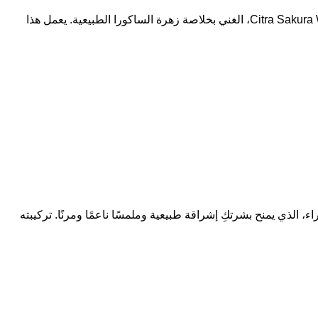
الذي يمنح بشرتكِ إشراقة طبيعية وملمسًا ناعمًا ومرنًا. تركيبته