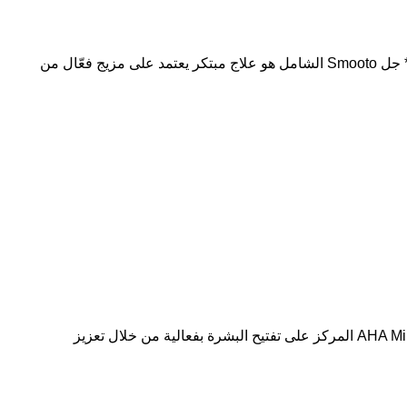
عّال من