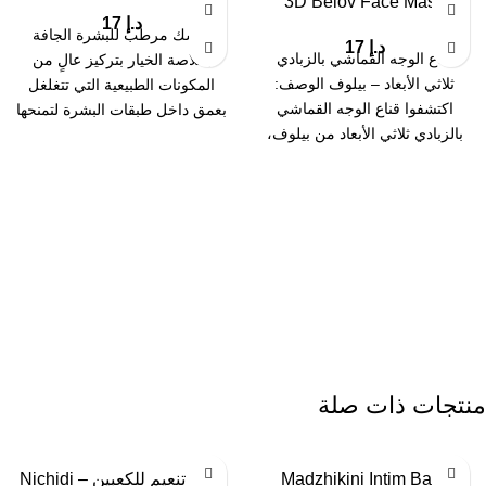
3D Belov Face Mask
د.إ
17
ماسك مرطب للبشرة الجافة
د.إ
17
قناع الوجه القماشي بالزبادي
بخلاصة الخيار بتركيز عالٍ من
ثلاثي الأبعاد – بيلوف الوصف:
المكونات الطبيعية التي تتغلغل
اكتشفوا قناع الوجه القماشي
بعمق داخل طبقات البشرة لتمنحها
بالزبادي ثلاثي الأبعاد من بيلوف،
ترطيباً فعالاً
علاج سحري
منتجات ذات صلة
Madzhikini Intim Balls
كريم تنعيم للكعبين – Nichidi