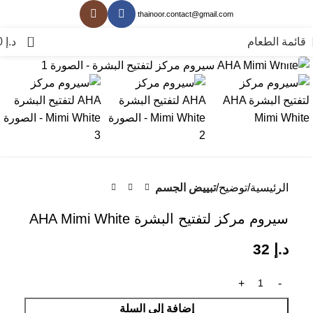
thainoor.contact@gmail.com
0
قائمة الطعام
د.إ
0
انقر للتكبير
الرئيسية
توضيح
تبييض الجسم
سيروم مركز لتفتيح البشرة AHA Mimi White
د.إ
32
إضافة إلى السلة