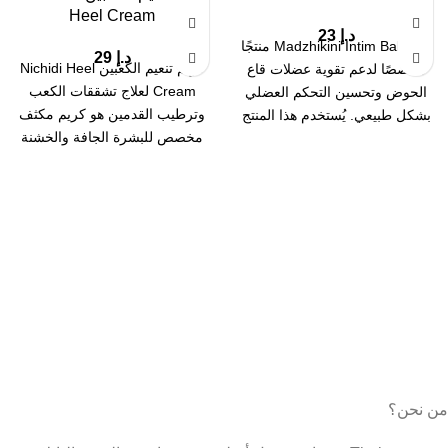
Heel Cream
د.إ
23
يُعد Madzhikini Intim Balls منتجًا
د.إ
29
كريم تنعيم الكعبين Nichidi Heel
مخصصًا لدعم تقوية عضلات قاع
Cream لعلاج تشققات الكعب
الحوض وتحسين التحكم العضلي
وترطيب القدمين هو كريم مكثف
بشكل طبيعي. يُستخدم هذا المنتج
مخصص للبشرة الجافة والخشنة
ضمن
في القدمين
من نحن؟